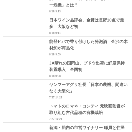
ー危機」とは？
8/18 9:13
日本ワイン品評会、金賞は長野10点で最
多 大阪など初
8/18 9:11
能登ヒバで香り付けした発泡酒 金沢の木
材卸が商品化
8/18 9:09
JA晴れの国岡山、ブドウ出荷に鮮度保持
装置導入 全国初
8/18 9:08
ヤンマーアグリ社長「日本の農機、間違い
なく大型化」
7/27 14:22
トマトのロマネ・コンティ 元映画監督が
取り組む古代品種の有機栽培
7/27 14:21
新潟・胎内の市営ワイナリー 職員と住民