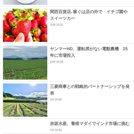
関西百貨店､稼ぐは店の外で イチゴ園や
スイーツカー
1/29 15:21
ヤンマーHD、運転席がない電動農機 25
年に市場投入
1/29 15:19
三菱商事との戦略的パートナーシップを発
表
1/9 10:05
赤坂水産、養殖マダイでインド市場に挑む
1/9 10:04