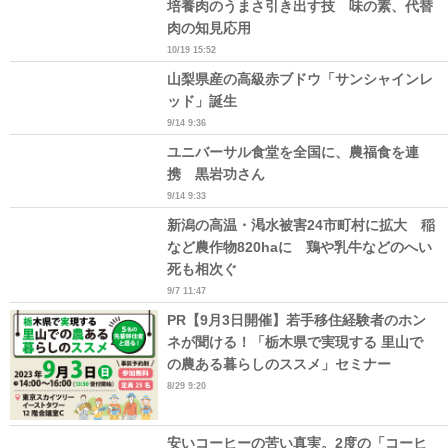
培養肉のうまさ引き出す技 味の素、代替
肉の知見応用
10/19 15:52
山梨県産の高級赤ブドウ「サンシャインレ
ッド」誕生
9/14 9:36
ユニバーサル食堂を全国に、農福食を連
携 黒岩功さん
9/14 9:33
新潟の高温・渇水被害24市町村に拡大 稲
など農作物820haに 鶏や乳牛などのへい
死も相次ぐ
9/7 11:47
PR【9月3日開催】若手移住経験者のホン
ネが聞ける！「栃木県で実現する 里山で
の農ある暮らしのススメ」セミナー
8/29 9:20
安いコーヒーの苦い真実。2度の「コーヒ