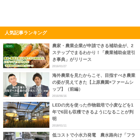
人気記事ランキング
農家・農業企業が申請できる補助金が、2
ステップでまるわかり！「農業補助金逆引
き事典」がリリース
2016/01/27
海外農業を見たからこそ、目指すべき農業
の姿が見えてきた【上原農園×ファームシ
ップ】（前編）
2016/06/16
LEDの光を使った作物栽培で小麦などを1
年で6回も収穫できるようになることが判
明
2018/01/11
低コストで小水力発電 農水路向け「フラ