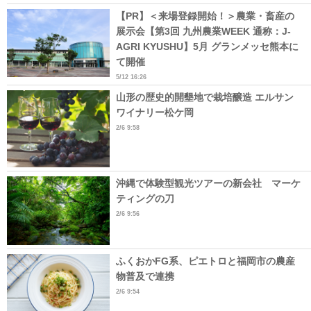
【PR】＜来場登録開始！＞農業・畜産の
展示会【第3回 九州農業WEEK 通称：J-
AGRI KYUSHU】5月 グランメッセ熊本に
て開催
5/12 16:26
山形の歴史的開墾地で栽培醸造 エルサン
ワイナリー松ケ岡
2/6 9:58
沖縄で体験型観光ツアーの新会社 マーケ
ティングの刀
2/6 9:56
ふくおかFG系、ピエトロと福岡市の農産
物普及で連携
2/6 9:54