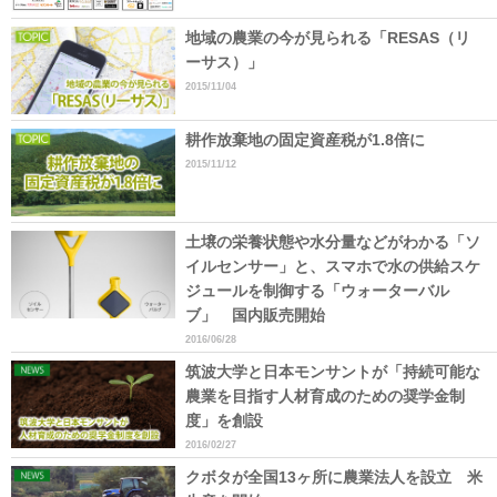
地域の農業の今が見られる「RESAS（リ
ーサス）」
2015/11/04
耕作放棄地の固定資産税が1.8倍に
2015/11/12
土壌の栄養状態や水分量などがわかる「ソ
イルセンサー」と、スマホで水の供給スケ
ジュールを制御する「ウォーターバル
ブ」 国内販売開始
2016/06/28
筑波大学と日本モンサントが「持続可能な
農業を目指す人材育成のための奨学金制
度」を創設
2016/02/27
クボタが全国13ヶ所に農業法人を設立 米