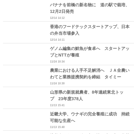
バナナを前橋の新名物に 道の駅で栽培、
12月2日発売
12/14 14:12
香港のフードテックスタートアップ、日本
の弁当市場参入
12/14 14:11
ゲノム編集の鮮魚が食卓へ スタートアッ
プとNTTが養殖
11/24 10:34
農業における人手不足解消へ ＪＡ全農い
わてと業務提携契約を締結 タイミー
11/24 10:30
山形県の新規就農者、8年連続東北トッ
プ 23年度378人
11/13 15:41
近畿大学、ウナギの完全養殖に成功 持続
可能な生産へ
11/13 15:40