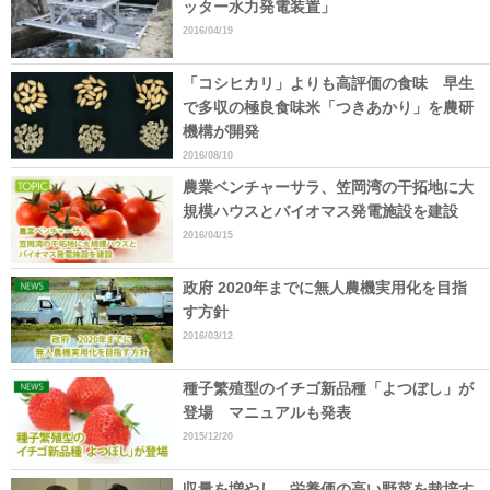
ッター水力発電装置」
2016/04/19
「コシヒカリ」よりも高評価の食味 早生
で多収の極良食味米「つきあかり」を農研
機構が開発
2016/08/10
農業ベンチャーサラ、笠岡湾の干拓地に大
規模ハウスとバイオマス発電施設を建設
2016/04/15
政府 2020年までに無人農機実用化を目指
す方針
2016/03/12
種子繁殖型のイチゴ新品種「よつぼし」が
登場 マニュアルも発表
2015/12/20
収量を増やし、栄養価の高い野菜を栽培す