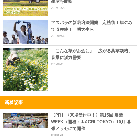
生産を開始
2015/12/22
アスパラの新栽培法開発 定植後１年のみ
で収穫終了 明大生ら
2016/05/30
「こんな草がお金に」 広がる薬草栽培、
背景に漢方需要
2017/07/18
新着記事
【PR】〈来場受付中！〉第15回 農業
WEEK（通称：J-AGRI TOKYO）10月 幕
張メッセにて開催
9/19 8:46