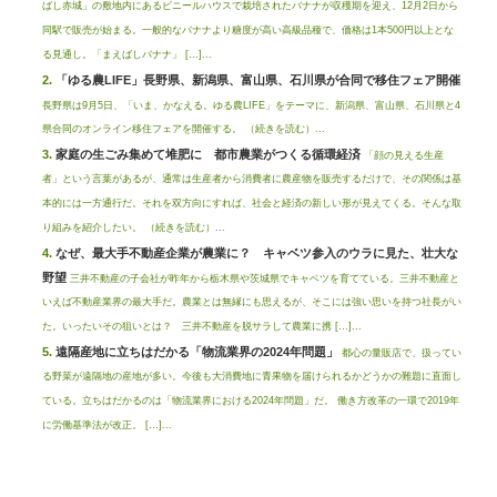
ばし赤城」の敷地内にあるビニールハウスで栽培されたバナナが収穫期を迎え、12月2日から
同駅で販売が始まる。一般的なバナナより糖度が高い高級品種で、価格は1本500円以上とな
る見通し。「まえばしバナナ」 […]...
「ゆる農LIFE」長野県、新潟県、富山県、石川県が合同で移住フェア開催
長野県は9月5日、「いま、かなえる。ゆる農LIFE」をテーマに、新潟県、富山県、石川県と4
県合同のオンライン移住フェアを開催する。 （続きを読む）...
家庭の生ごみ集めて堆肥に 都市農業がつくる循環経済
「顔の見える生産
者」という言葉があるが、通常は生産者から消費者に農産物を販売するだけで、その関係は基
本的には一方通行だ。それを双方向にすれば、社会と経済の新しい形が見えてくる。そんな取
り組みを紹介したい。 （続きを読む）...
なぜ、最大手不動産企業が農業に？ キャベツ参入のウラに見た、壮大な
野望
三井不動産の子会社が昨年から栃木県や茨城県でキャベツを育てている。三井不動産と
いえば不動産業界の最大手だ。農業とは無縁にも思えるが、そこには強い思いを持つ社長がい
た。いったいその狙いとは？ 三井不動産を脱サラして農業に携 […]...
遠隔産地に立ちはだかる「物流業界の2024年問題」
都心の量販店で、扱ってい
る野菜が遠隔地の産地が多い。今後も大消費地に青果物を届けられるかどうかの難題に直面し
ている。立ちはだかるのは「物流業界における2024年問題」だ。 働き方改革の一環で2019年
に労働基準法が改正。 […]...