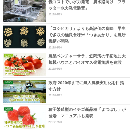
低コストで小水力発電 農水路向け「フラ
ッター水力発電装置」
2016/04/19
「コシヒカリ」よりも高評価の食味 早生
で多収の極良食味米「つきあかり」を農研
機構が開発
2016/08/10
農業ベンチャーサラ、笠岡湾の干拓地に大
規模ハウスとバイオマス発電施設を建設
2016/04/15
政府 2020年までに無人農機実用化を目指
す方針
2016/03/12
種子繁殖型のイチゴ新品種「よつぼし」が
登場 マニュアルも発表
2015/12/20