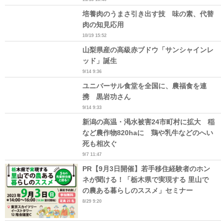
培養肉のうまさ引き出す技 味の素、代替
肉の知見応用
10/19 15:52
山梨県産の高級赤ブドウ「サンシャインレ
ッド」誕生
9/14 9:36
ユニバーサル食堂を全国に、農福食を連
携 黒岩功さん
9/14 9:33
新潟の高温・渇水被害24市町村に拡大 稲
など農作物820haに 鶏や乳牛などのへい
死も相次ぐ
9/7 11:47
PR【9月3日開催】若手移住経験者のホン
ネが聞ける！「栃木県で実現する 里山で
の農ある暮らしのススメ」セミナー
8/29 9:20