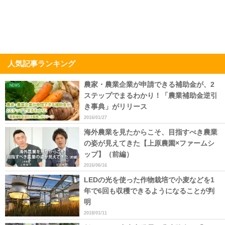
人気記事ランキング
農家・農業企業が申請できる補助金が、2
ステップでまるわかり！「農業補助金逆引
き事典」がリリース
2016/01/27
海外農業を見たからこそ、目指すべき農業
の姿が見えてきた【上原農園×ファームシ
ップ】（前編）
2016/06/16
LEDの光を使った作物栽培で小麦などを1
年で6回も収穫できるようになることが判
明
2018/01/11