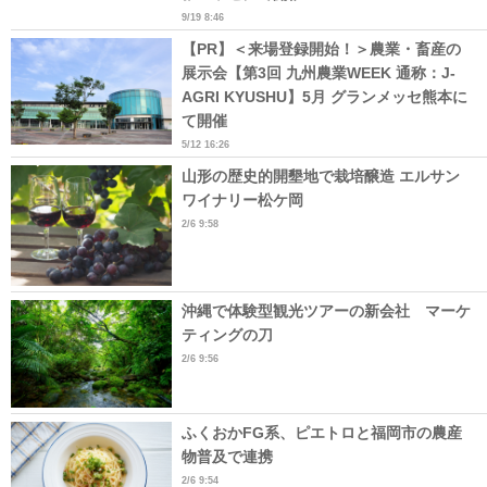
9/19 8:46
【PR】＜来場登録開始！＞農業・畜産の
展示会【第3回 九州農業WEEK 通称：J-
AGRI KYUSHU】5月 グランメッセ熊本に
て開催
5/12 16:26
山形の歴史的開墾地で栽培醸造 エルサン
ワイナリー松ケ岡
2/6 9:58
沖縄で体験型観光ツアーの新会社 マーケ
ティングの刀
2/6 9:56
ふくおかFG系、ピエトロと福岡市の農産
物普及で連携
2/6 9:54