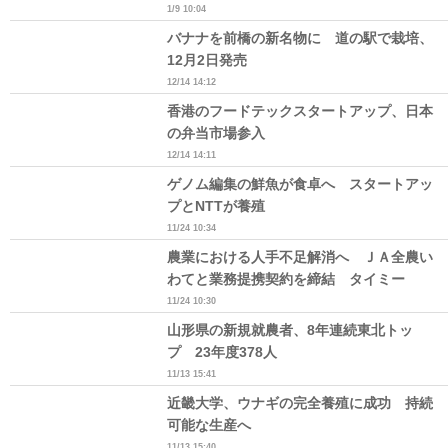
1/9 10:04
バナナを前橋の新名物に 道の駅で栽培、
12月2日発売
12/14 14:12
香港のフードテックスタートアップ、日本
の弁当市場参入
12/14 14:11
ゲノム編集の鮮魚が食卓へ スタートアッ
プとNTTが養殖
11/24 10:34
農業における人手不足解消へ ＪＡ全農い
わてと業務提携契約を締結 タイミー
11/24 10:30
山形県の新規就農者、8年連続東北トッ
プ 23年度378人
11/13 15:41
近畿大学、ウナギの完全養殖に成功 持続
可能な生産へ
11/13 15:40