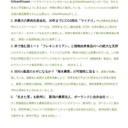
UrbanKisaan
ハイデラバードとバンガロールにあるUrbanKisaanのセンターでは、中から
見ると宇宙船のように見えるが、作物を重ねて栽培している。「レタスとバジルだけを栽培す
る他の垂直農業モデルとは異なり、UrbanKisaanは5 […]...
米最大の豚肉生産会社、30年までにCO2排出「マイナス」へ
米豚肉生産最大
手のスミスフィールド・フーズは、2030年までに二酸化炭素（CO2）を排出量以上に除去す
るカーボン・ネガティブをめざすと発表した。米国の食肉加工業者として初の排出量純減を達
成し、環境への負荷軽減に向けた業界 […]...
米で進む脱ミート「フレキシタリアン」と植物由来食品のへの絶大な支持
コロナウイルス感染拡大を受け、アメリカでは牛肉、豚肉の供給にも影響が出ている。この肉
不足の問題を受けてクローズアップされているのがプラントベース（植物由来）食品だ。最新
のプラントベース食品市場について紹介する。 （続きを […]...
SDGs達成のカギになるか？「海水農業」の可能性に迫る
今、農業が危機に
瀕している。温暖化に起因する異常気象により、世界各地で干ばつや洪水などの災害が発生
し、農業への被害が深刻化。2050年には世界人口が90億人を超え、食料需要量が2010年比で
70%も増加すると言われている […]...
「生きた苔」を欧州に 新潟の農業法人、ポーランドに合弁会社
苔（こ
け）関連製品を展開する農業生産法人のグリーンズグリーン（新潟市）は、ポーランドに進出
する。2020年春にワルシャワ大学発のベンチャー企業と合弁会社を設立し、欧州全体に製品
を販売する。欧州で苔は （続きを読む）...