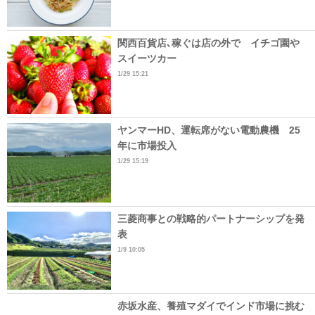
関西百貨店､稼ぐは店の外で イチゴ園や
スイーツカー
1/29 15:21
ヤンマーHD、運転席がない電動農機 25
年に市場投入
1/29 15:19
三菱商事との戦略的パートナーシップを発
表
1/9 10:05
赤坂水産、養殖マダイでインド市場に挑む