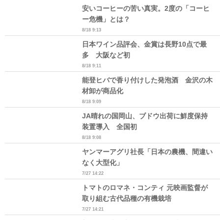
安いコーヒーの苦い真実。2度の「コーヒ
ー危機」とは？
8/18 9:13
日本ワイン品評会、金賞は長野10点で最
多 大阪など初
8/18 9:11
能登ヒバで香り付けした発泡酒 金沢の木
材卸が商品化
8/18 9:09
JA晴れの国岡山、ブドウ出荷に鮮度保持
装置導入 全国初
8/18 9:08
ヤンマーアグリ社長「日本の農機、間違い
なく大型化」
7/27 14:22
トマトのロマネ・コンティ 元映画監督が
取り組む古代品種の有機栽培
7/27 14:21