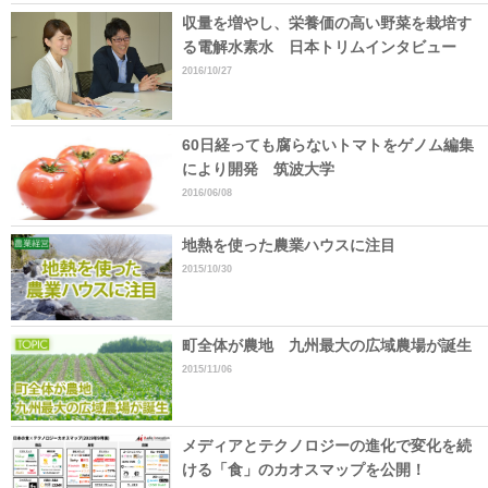
収量を増やし、栄養価の高い野菜を栽培す
る電解水素水 日本トリムインタビュー
2016/10/27
60日経っても腐らないトマトをゲノム編集
により開発 筑波大学
2016/06/08
地熱を使った農業ハウスに注目
2015/10/30
町全体が農地 九州最大の広域農場が誕生
2015/11/06
メディアとテクノロジーの進化で変化を続
ける「食」のカオスマップを公開！