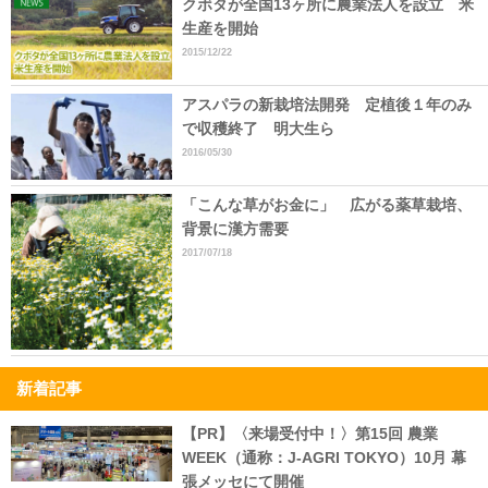
クボタが全国13ヶ所に農業法人を設立 米
生産を開始
2015/12/22
アスパラの新栽培法開発 定植後１年のみ
で収穫終了 明大生ら
2016/05/30
「こんな草がお金に」 広がる薬草栽培、
背景に漢方需要
2017/07/18
新着記事
【PR】〈来場受付中！〉第15回 農業
WEEK（通称：J-AGRI TOKYO）10月 幕
張メッセにて開催