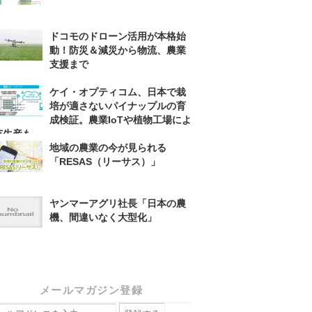
ドコモのドローン活用が本格始
動！防災＆減災から物流、農業
支援まで
ケイ・オプティコム、日本で栽
培が適さないパイナップルの育
成検証。農業IoTや植物工場によ
苗生産も
地域の農業の今が見られる
「RESAS（リーサス）」
ヤンマーアグリ社長「日本の農
機、間違いなく大型化」
メールマガジン登録