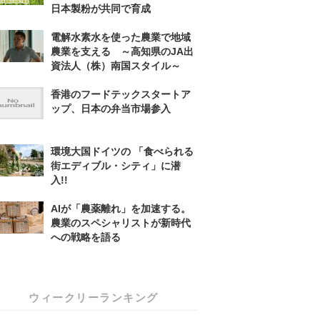
日本製粉が共同で育成
電解水素水を使った農業で地域
農業を支える ～高知県のJA出
資法人（株）南国スタイル～
香港のフードテックスタートア
ップ、日本の弁当市場参入
環境大国ドイツの 「食べられる
街エディブル・シティ」に潜
入!!
AIが「農薬離れ」を加速する。
農業のスペシャリストが新時代
への戦略を語る
ウィークリーランキング