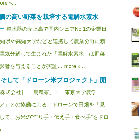
 »...
養価の高い野菜を栽培する電解水素水
ー
整水器の売上高で国内シェアNo.1の企業日
、高知県や高知大学などと連携して農業分野に積
電気分解して生まれた「電解水素水」は野菜
を与えることが実証… more »...
、そして「ドローン米プロジェクト」開
株式会社］ 「篤農家」・「東京大学農学
ア」との協働による、ドローンで田畑を「見
して、お米の”作り手・伝え手・食べ手”をドロ
..