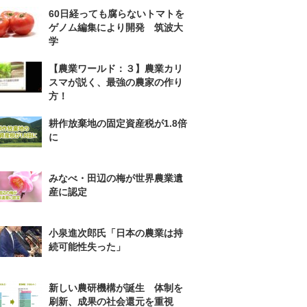
60日経っても腐らないトマトを
ゲノム編集により開発 筑波大
学
【農業ワールド：３】農業カリ
スマが説く、最強の農家の作り
方！
耕作放棄地の固定資産税が1.8倍
に
みなべ・田辺の梅が世界農業遺
産に認定
小泉進次郎氏「日本の農業は持
続可能性失った」
新しい農研機構が誕生 体制を
刷新、成果の社会還元を重視