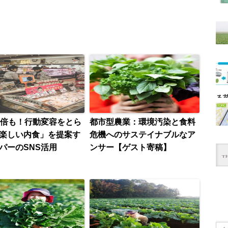
る
0倍も！行動変容をとら
都市型農業：環境汚染と食料
楽しい内食」を提案す
危機へのサステイナブルなア
パーのSNS活用
ンサー【ゲスト寄稿】