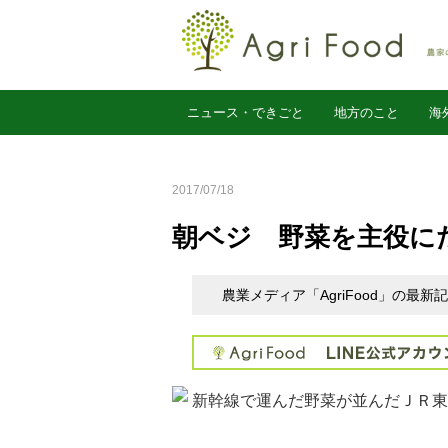
ニュース・できごと
地方のこと
海
農業経営
2017/07/18
朝ベジ 野菜を主役に
農業メディア「AgriFood」の最