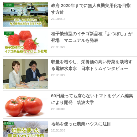
政府 2020年までに無人農機実用化を目指
す方針
2016/03/12
種子繁殖型のイチゴ新品種「よつぼし」が
登場 マニュアルも発表
2015/12/20
収量を増やし、栄養価の高い野菜を栽培す
る電解水素水 日本トリムインタビュー
2016/10/27
60日経っても腐らないトマトをゲノム編集
により開発 筑波大学
2016/06/08
地熱を使った農業ハウスに注目
2015/10/30