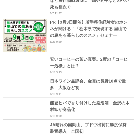
など農作物820haに 鶏や乳牛などのへい
死も相次ぐ
9/7 11:47
PR【9月3日開催】若手移住経験者のホン
ネが聞ける！「栃木県で実現する 里山で
の農ある暮らしのススメ」セミナー
8/29 9:20
安いコーヒーの苦い真実。2度の「コーヒ
ー危機」とは？
8/18 9:13
日本ワイン品評会、金賞は長野10点で最
多 大阪など初
8/18 9:11
能登ヒバで香り付けした発泡酒 金沢の木
材卸が商品化
8/18 9:09
JA晴れの国岡山、ブドウ出荷に鮮度保持
装置導入 全国初