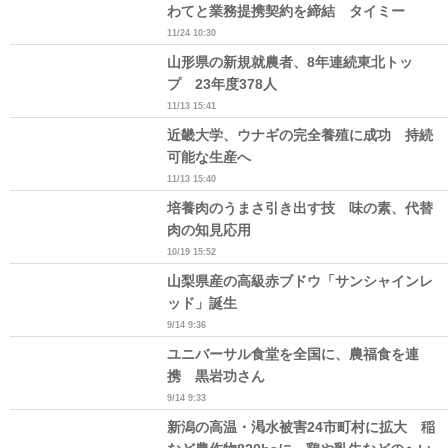
わてと業務提携契約を締結 タイミー
11/24 10:30
山形県の新規就農者、8年連続東北トッ
プ 23年度378人
11/13 15:41
近畿大学、ウナギの完全養殖に成功 持続
可能な生産へ
11/13 15:40
培養肉のうまさ引き出す技 味の素、代替
肉の知見応用
10/19 15:52
山梨県産の高級赤ブドウ「サンシャインレ
ッド」誕生
9/14 9:36
ユニバーサル食堂を全国に、農福食を連
携 黒岩功さん
9/14 9:33
新潟の高温・渇水被害24市町村に拡大 稲