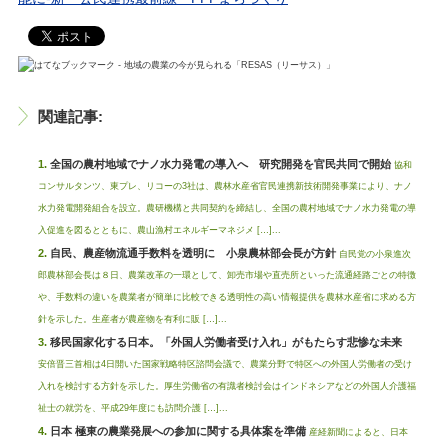
関連記事:
全国の農村地域でナノ水力発電の導入へ 研究開発を官民共同で開始
協和
コンサルタンツ、東プレ、リコーの3社は、農林水産省官民連携新技術開発事業により、ナノ
水力発電開発組合を設立。農研機構と共同契約を締結し、全国の農村地域でナノ水力発電の導
入促進を図るとともに、農山漁村エネルギーマネジメ […]...
自民、農産物流通手数料を透明に 小泉農林部会長が方針
自民党の小泉進次
郎農林部会長は８日、農業改革の一環として、卸売市場や直売所といった流通経路ごとの特徴
や、手数料の違いを農業者が簡単に比較できる透明性の高い情報提供を農林水産省に求める方
針を示した。生産者が農産物を有利に販 […]...
移民国家化する日本。「外国人労働者受け入れ」がもたらす悲惨な未来
安倍晋三首相は4日開いた国家戦略特区諮問会議で、農業分野で特区への外国人労働者の受け
入れを検討する方針を示した。厚生労働省の有識者検討会はインドネシアなどの外国人介護福
祉士の就労を、平成29年度にも訪問介護 […]...
日本 極東の農業発展への参加に関する具体案を準備
産経新聞によると、日本