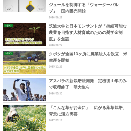
ジュールを制御する「ウォーターバル
ブ」 国内販売開始
2016/06/28
筑波大学と日本モンサントが「持続可能な
農業を目指す人材育成のための奨学金制
度」を創設
2016/02/27
クボタが全国13ヶ所に農業法人を設立 米
生産を開始
2015/12/22
アスパラの新栽培法開発 定植後１年のみ
で収穫終了 明大生ら
2016/05/30
「こんな草がお金に」 広がる薬草栽培、
背景に漢方需要
2017/07/18