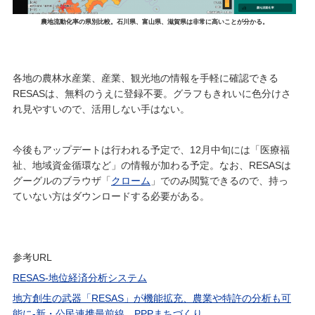
農地流動化率の県別比較。石川県、富山県、滋賀県は非常に高いことが分かる。
各地の農林水産業、産業、観光地の情報を手軽に確認できる
RESASは、無料のうえに登録不要。グラフもきれいに色分けさ
れ見やすいので、活用しない手はない。
今後もアップデートは行われる予定で、12月中旬には「医療福
祉、地域資金循環など」の情報が加わる予定。なお、RESASは
グーグルのブラウザ「
クローム
」でのみ閲覧できるので、持っ
ていない方はダウンロードする必要がある。
参考URL
RESAS-地位経済分析システム
地方創生の武器「RESAS」が機能拡充、農業や特許の分析も可
能に-新・公民連携最前線 PPPまちづくり