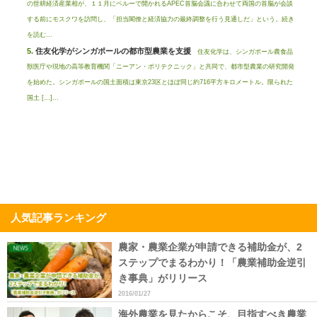
の世耕経済産業相が、１１月にペルーで開かれるAPEC首脳会議に合わせて両国の首脳が会談
する前にモスクワを訪問し、「担当閣僚と経済協力の最終調整を行う見通しだ」という。続き
を読む...
住友化学がシンガポールの都市型農業を支援
住友化学は、シンガポール農食品
獣医庁や現地の高等教育機関「ニーアン・ポリテクニック」と共同で、都市型農業の研究開発
を始めた。シンガポールの国土面積は東京23区とほぼ同じ約716平方キロメートル。限られた
国土 […]...
人気記事ランキング
農家・農業企業が申請できる補助金が、2
ステップでまるわかり！「農業補助金逆引
き事典」がリリース
2016/01/27
海外農業を見たからこそ、目指すべき農業