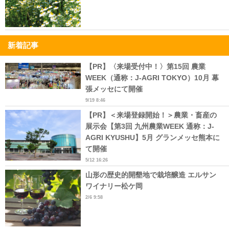
新着記事
【PR】〈来場受付中！〉第15回 農業
WEEK（通称：J-AGRI TOKYO）10月 幕
張メッセにて開催
9/19 8:46
【PR】＜来場登録開始！＞農業・畜産の
展示会【第3回 九州農業WEEK 通称：J-
AGRI KYUSHU】5月 グランメッセ熊本に
て開催
5/12 16:26
山形の歴史的開墾地で栽培醸造 エルサン
ワイナリー松ケ岡
2/6 9:58