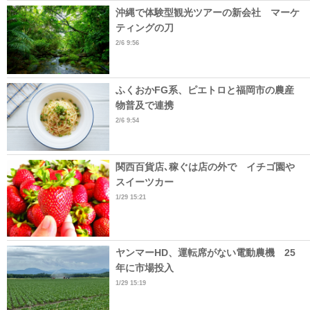
沖縄で体験型観光ツアーの新会社 マーケ
ティングの刀
2/6 9:56
ふくおかFG系、ピエトロと福岡市の農産
物普及で連携
2/6 9:54
関西百貨店､稼ぐは店の外で イチゴ園や
スイーツカー
1/29 15:21
ヤンマーHD、運転席がない電動農機 25
年に市場投入
1/29 15:19