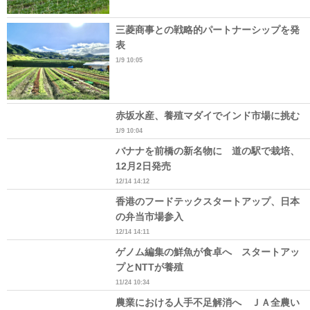
三菱商事との戦略的パートナーシップを発
表
1/9 10:05
赤坂水産、養殖マダイでインド市場に挑む
1/9 10:04
バナナを前橋の新名物に 道の駅で栽培、
12月2日発売
12/14 14:12
香港のフードテックスタートアップ、日本
の弁当市場参入
12/14 14:11
ゲノム編集の鮮魚が食卓へ スタートアッ
プとNTTが養殖
11/24 10:34
農業における人手不足解消へ ＪＡ全農い