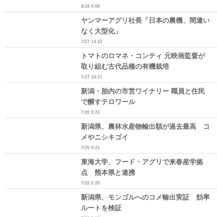
8/18 9:08
ヤンマーアグリ社長「日本の農機、間違い
なく大型化」
7/27 14:22
トマトのロマネ・コンティ 元映画監督が
取り組む古代品種の有機栽培
7/27 14:21
新潟・胎内の市営ワイナリー 職員と住民
で醸すテロワール
7/20 9:23
新潟県、農林水産物輸出額が過去最高 コ
メやニシキゴイ
7/20 9:21
東海大学、フード・アグリで来春産学拠
点 熊本県と連携
7/20 9:20
新潟県、モンゴルへのコメ輸出実証 効率
ルートを検証