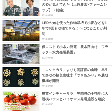
の姿が見えてきた【上原農園×ファームシ
ップ】（前編）
2016/06/16
LEDの光を使った作物栽培で小麦などを1
年で6回も収穫できるようになることが判
明
2018/01/11
低コストで小水力発電 農水路向け「フラ
ッター水力発電装置」
2016/04/19
「コシヒカリ」よりも高評価の食味 早生
で多収の極良食味米「つきあかり」を農研
機構が開発
2016/08/10
農業ベンチャーサラ、笠岡湾の干拓地に大
規模ハウスとバイオマス発電施設を建設
2016/04/15