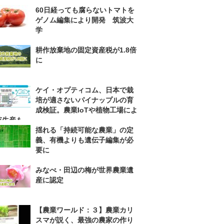
60日経っても腐らないトマトを
ゲノム編集により開発 筑波大
学
耕作放棄地の固定資産税が1.8倍
に
ケイ・オプティコム、日本で栽
培が適さないパイナップルの育
成検証。農業IoTや植物工場によ
苗生産も
揺れる「持続可能な農業」の定
義、有機よりも遺伝子編集が必
要に
みなべ・田辺の梅が世界農業遺
産に認定
【農業ワールド：３】農業カリ
スマが説く、最強の農家の作り