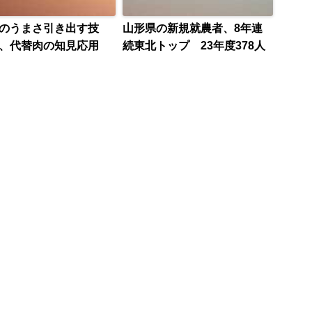
肉のうまさ引き出す技
山形県の新規就農者、8年連
、代替肉の知見応用
続東北トップ 23年度378人