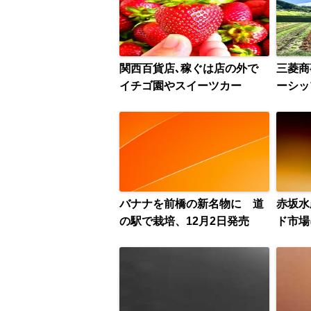
関西百貨店､稼ぐは店の外で
三菱商
イチゴ園やスイーツカー
ーシッ
バナナを前橋の新名物に 道
赤坂水
の駅で栽培、12月2日発売
ド市場