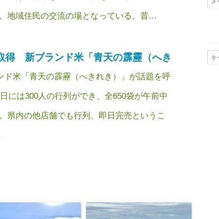
、地域住民の交流の場となっている。昔…
取得 新ブランド米「青天の霹靂（へき
ンド米「青天の霹靂（へきれき）」が話題を呼
売日には300人の行列ができ、全650袋が午前中
。県内の他店舗でも行列、即日完売というこ
.