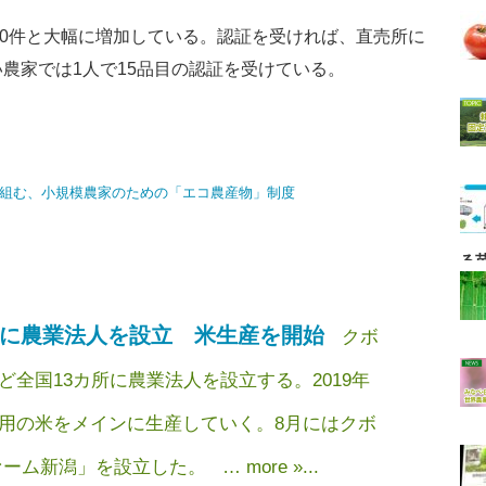
が750件と大幅に増加している。認証を受ければ、直売所に
農家では1人で15品目の認証を受けている。
る
所に農業法人を設立 米生産を開始
クボ
全国13カ所に農業法人を設立する。2019年
用の米をメインに生産していく。8月にはクボ
ム新潟」を設立した。 … more »...