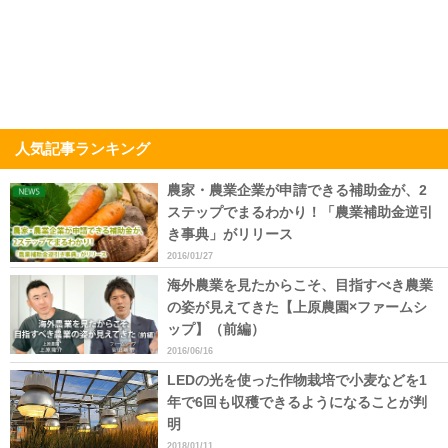
人気記事ランキング
農家・農業企業が申請できる補助金が、2
ステップでまるわかり！「農業補助金逆引
き事典」がリリース
2016/01/27
海外農業を見たからこそ、目指すべき農業
の姿が見えてきた【上原農園×ファームシ
ップ】（前編）
2016/06/16
LEDの光を使った作物栽培で小麦などを1
年で6回も収穫できるようになることが判
明
2018/01/11