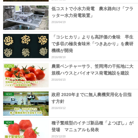
低コストで小水力発電 農水路向け「フラ
ッター水力発電装置」
2016/04/19
「コシヒカリ」よりも高評価の食味 早生
で多収の極良食味米「つきあかり」を農研
機構が開発
2016/08/10
農業ベンチャーサラ、笠岡湾の干拓地に大
規模ハウスとバイオマス発電施設を建設
2016/04/15
政府 2020年までに無人農機実用化を目指
す方針
2016/03/12
種子繁殖型のイチゴ新品種「よつぼし」が
登場 マニュアルも発表
2015/12/20