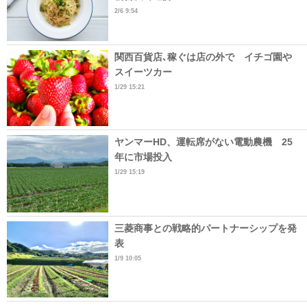
2/6 9:54
関西百貨店､稼ぐは店の外で イチゴ園や
スイーツカー
1/29 15:21
ヤンマーHD、運転席がない電動農機 25
年に市場投入
1/29 15:19
三菱商事との戦略的パートナーシップを発
表
1/9 10:05