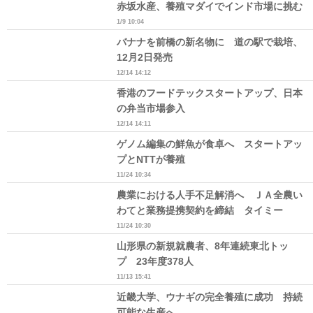
赤坂水産、養殖マダイでインド市場に挑む
1/9 10:04
バナナを前橋の新名物に 道の駅で栽培、
12月2日発売
12/14 14:12
香港のフードテックスタートアップ、日本
の弁当市場参入
12/14 14:11
ゲノム編集の鮮魚が食卓へ スタートアッ
プとNTTが養殖
11/24 10:34
農業における人手不足解消へ ＪＡ全農い
わてと業務提携契約を締結 タイミー
11/24 10:30
山形県の新規就農者、8年連続東北トッ
プ 23年度378人
11/13 15:41
近畿大学、ウナギの完全養殖に成功 持続
可能な生産へ