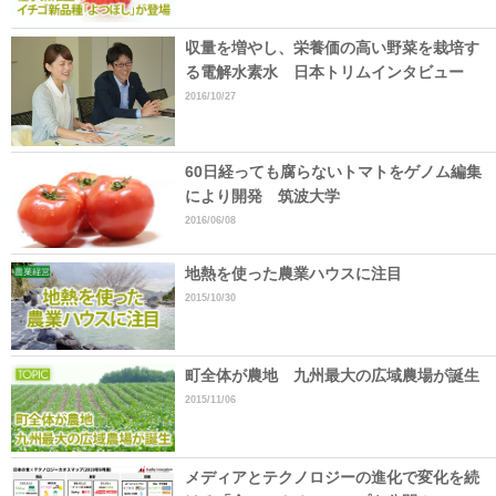
収量を増やし、栄養価の高い野菜を栽培す
る電解水素水 日本トリムインタビュー
2016/10/27
60日経っても腐らないトマトをゲノム編集
により開発 筑波大学
2016/06/08
地熱を使った農業ハウスに注目
2015/10/30
町全体が農地 九州最大の広域農場が誕生
2015/11/06
メディアとテクノロジーの進化で変化を続