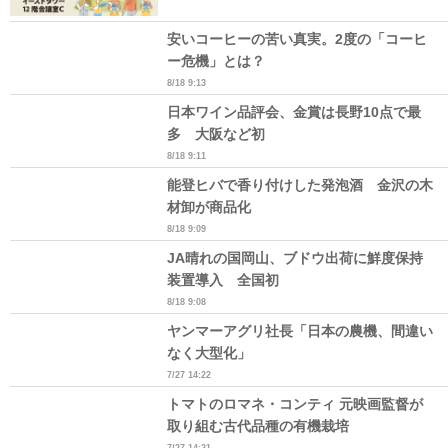
安いコーヒーの苦い真実。2度の「コーヒ
ー危機」とは？
8/18 9:13
日本ワイン品評会、金賞は長野10点で最
多 大阪など初
8/18 9:11
能登ヒバで香り付けした発泡酒 金沢の木
材卸が商品化
8/18 9:09
JA晴れの国岡山、ブドウ出荷に鮮度保持
装置導入 全国初
8/18 9:08
ヤンマーアグリ社長「日本の農機、間違い
なく大型化」
7/27 14:22
トマトのロマネ・コンティ 元映画監督が
取り組む古代品種の有機栽培