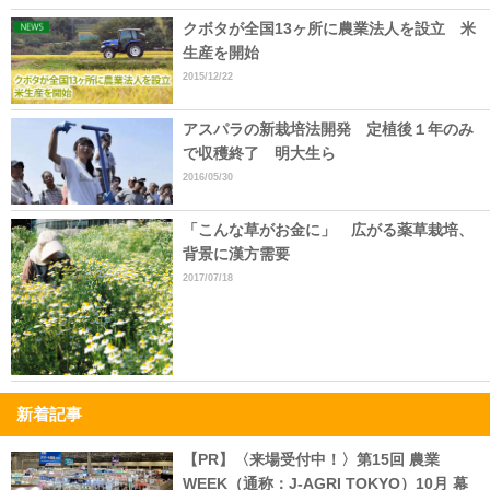
クボタが全国13ヶ所に農業法人を設立 米
生産を開始
2015/12/22
アスパラの新栽培法開発 定植後１年のみ
で収穫終了 明大生ら
2016/05/30
「こんな草がお金に」 広がる薬草栽培、
背景に漢方需要
2017/07/18
新着記事
【PR】〈来場受付中！〉第15回 農業
WEEK（通称：J-AGRI TOKYO）10月 幕