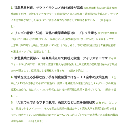
福島県田村市、サツマイモとコメ向け施設が完成
福島県田村市が国の震災復興
補助金を利用し建設していたサツマイモ貯蔵施設とコメの乾燥・選別施設が完成した。サツマ
イモは市場が縮小した葉タバコに代わる有力な作物として期待されている。 （続きを読
む）...
リンゴの青森・弘前、東北の農業産出額1位 ブドウ生産も
東北6県の農業産
出額（2019年）が増加している。14年と比べた伸び率は秋田県（31%増）が全国トップで、
山形県（20%増）が2位、宮城県（19%増）が3位と続く。市町村別の産出額は青森県弘前市
が東北でトップだ。各県とも […]...
東北農業に貢献へ 福島県浪江町で田植え実施 アイリスオーヤマ
アイリ
スオーヤマは5月15日、東日本大震災で甚大な被害を受けた東北農業の営農再開をめざす取組
みの一環として、従業員による田植えを行った。 （続きを読む）...
地域を支える多様な担い手を制度位置づけを－ＪＡ全中の政策提案
ＪＡ全
中は5月13日の理事会で令和3年度食料・農業・地域政策の推進に向けたＪＡグループの政策
提案を決めた。柱はポストコロナ時代における持続可能な農業・農村づくりだ。 （続きを読
む）...
「だれでもできるブドウ栽培」高知大など山梨を徹底研究
だれでも、どこで
も、栽培できるブドウ――。そんな新たな農業の仕組み作りが高知大学と民間2者の間で始ま
った。同大キャンパスの圃場に設けたビニールハウス内にブドウの一大産地である山梨の栽培
環境を再現。 （続きを読む）...