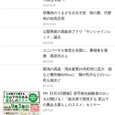
11/13 15:40
培養肉のうまさ引き出す技 味の素、代替
肉の知見応用
10/19 15:52
山梨県産の高級赤ブドウ「サンシャインレ
ッド」誕生
9/14 9:36
ユニバーサル食堂を全国に、農福食を連
携 黒岩功さん
9/14 9:33
新潟の高温・渇水被害24市町村に拡大 稲
など農作物820haに 鶏や乳牛などのへい
死も相次ぐ
9/7 11:47
PR【9月3日開催】若手移住経験者のホン
ネが聞ける！「栃木県で実現する 里山で
の農ある暮らしのススメ」セミナー
8/29 9:20