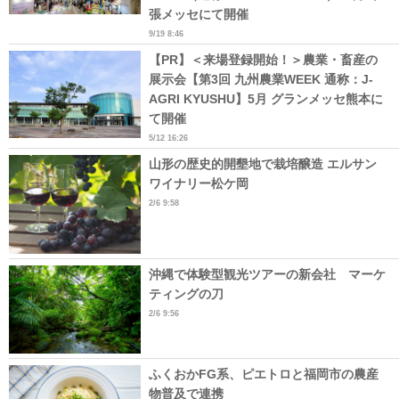
張メッセにて開催
9/19 8:46
【PR】＜来場登録開始！＞農業・畜産の
展示会【第3回 九州農業WEEK 通称：J-
AGRI KYUSHU】5月 グランメッセ熊本に
て開催
5/12 16:26
山形の歴史的開墾地で栽培醸造 エルサン
ワイナリー松ケ岡
2/6 9:58
沖縄で体験型観光ツアーの新会社 マーケ
ティングの刀
2/6 9:56
ふくおかFG系、ピエトロと福岡市の農産
物普及で連携