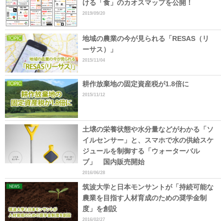
ける「食」のカオスマップを公開！
2019/09/20
地域の農業の今が見られる「RESAS（リ
ーサス）」
2015/11/04
耕作放棄地の固定資産税が1.8倍に
2015/11/12
土壌の栄養状態や水分量などがわかる「ソ
イルセンサー」と、スマホで水の供給スケ
ジュールを制御する「ウォーターバル
ブ」 国内販売開始
2016/06/28
筑波大学と日本モンサントが「持続可能な
農業を目指す人材育成のための奨学金制
度」を創設
2016/02/27