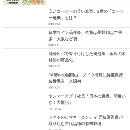
安いコーヒーの苦い真実。2度の「コーヒ
ー危機」とは？
8/18 9:13
日本ワイン品評会、金賞は長野10点で最
多 大阪など初
8/18 9:11
能登ヒバで香り付けした発泡酒 金沢の木
材卸が商品化
8/18 9:09
JA晴れの国岡山、ブドウ出荷に鮮度保持
装置導入 全国初
8/18 9:08
ヤンマーアグリ社長「日本の農機、間違い
なく大型化」
7/27 14:22
トマトのロマネ・コンティ 元映画監督が
取り組む古代品種の有機栽培