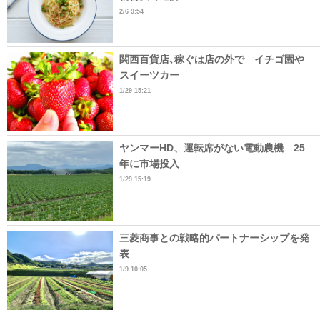
2/6 9:54
関西百貨店､稼ぐは店の外で イチゴ園や
スイーツカー
1/29 15:21
ヤンマーHD、運転席がない電動農機 25
年に市場投入
1/29 15:19
三菱商事との戦略的パートナーシップを発
表
1/9 10:05