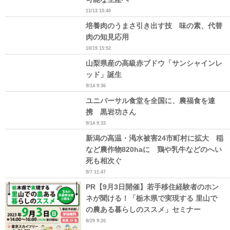
11/13 15:40
培養肉のうまさ引き出す技 味の素、代替
肉の知見応用
10/19 15:52
山梨県産の高級赤ブドウ「サンシャインレ
ッド」誕生
9/14 9:36
ユニバーサル食堂を全国に、農福食を連
携 黒岩功さん
9/14 9:33
新潟の高温・渇水被害24市町村に拡大 稲
など農作物820haに 鶏や乳牛などのへい
死も相次ぐ
9/7 11:47
PR【9月3日開催】若手移住経験者のホン
ネが聞ける！「栃木県で実現する 里山で
の農ある暮らしのススメ」セミナー
8/29 9:20