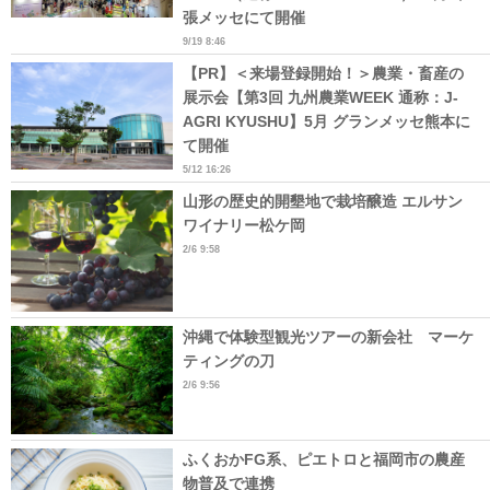
張メッセにて開催
9/19 8:46
【PR】＜来場登録開始！＞農業・畜産の
展示会【第3回 九州農業WEEK 通称：J-
AGRI KYUSHU】5月 グランメッセ熊本に
て開催
5/12 16:26
山形の歴史的開墾地で栽培醸造 エルサン
ワイナリー松ケ岡
2/6 9:58
沖縄で体験型観光ツアーの新会社 マーケ
ティングの刀
2/6 9:56
ふくおかFG系、ピエトロと福岡市の農産
物普及で連携