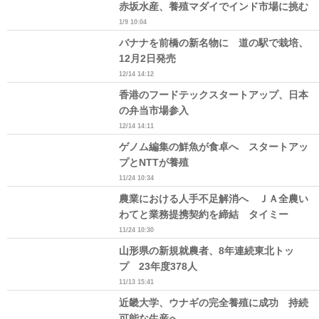
赤坂水産、養殖マダイでインド市場に挑む
1/9 10:04
バナナを前橋の新名物に 道の駅で栽培、
12月2日発売
12/14 14:12
香港のフードテックスタートアップ、日本
の弁当市場参入
12/14 14:11
ゲノム編集の鮮魚が食卓へ スタートアッ
プとNTTが養殖
11/24 10:34
農業における人手不足解消へ ＪＡ全農い
わてと業務提携契約を締結 タイミー
11/24 10:30
山形県の新規就農者、8年連続東北トッ
プ 23年度378人
11/13 15:41
近畿大学、ウナギの完全養殖に成功 持続
可能な生産へ