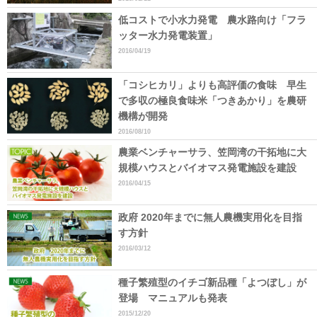
低コストで小水力発電 農水路向け「フラ
ッター水力発電装置」
2016/04/19
「コシヒカリ」よりも高評価の食味 早生
で多収の極良食味米「つきあかり」を農研
機構が開発
2016/08/10
農業ベンチャーサラ、笠岡湾の干拓地に大
規模ハウスとバイオマス発電施設を建設
2016/04/15
政府 2020年までに無人農機実用化を目指
す方針
2016/03/12
種子繁殖型のイチゴ新品種「よつぼし」が
登場 マニュアルも発表
2015/12/20