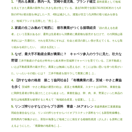
「売れる農業」県内一丸 宮崎や鹿児島、ブランド確立
基幹産業として地域
を支えてきた農業の競争力に大きな差が生じている。過去5年間で全国1741市区町村のうち6
割の974が産出額を伸ばした一方、4割は減少した。躍進が目立つ九州勢の取り組みを探る
と、地域ブランドを活用した「売 […]...
家庭の生ごみ集めて堆肥に 都市農業がつくる循環経済
「顔の見える生産
者」という言葉があるが、通常は生産者から消費者に農産物を販売するだけで、その関係は基
本的には一方通行だ。それを双方向にすれば、社会と経済の新しい形が見えてくる。そんな取
り組みを紹介したい。 （続きを読む）...
なぜ、最大手不動産企業が農業に？ キャベツ参入のウラに見た、壮大な
野望
三井不動産の子会社が昨年から栃木県や茨城県でキャベツを育てている。三井不動産と
いえば不動産業界の最大手だ。農業とは無縁にも思えるが、そこには強い思いを持つ社長がい
た。いったいその狙いとは？ 三井不動産を脱サラして農業に携 […]...
【許すな命の格差 築こう協同社会】「有機農業の里」茨城・やさと農協
を歩く
茨城県・やさと農協の運営の柱は、産直と有機農業。スタートは1976年。東都生協
に鶏卵生産者が卵を届けたことから始まった。東都生協は、卵、肉、米、野菜といった単品の
取引は地域農業を破壊すると考えて「地域総合産直」を提案し、 […]...
リンゴ搾りかすなどからプラ原料 青森・JAアオレン
青森県農村工業農業協
同組合連合会などは、リンゴの搾りかすからバイオプラスチック原料をつくる新型乾燥機を、
群馬県内で稼働させた。茶殻や海藻など地域ごとに発生する植物性残渣（ざんさ）を原料に使
えるようにした。「廃棄物の地産地 […]...