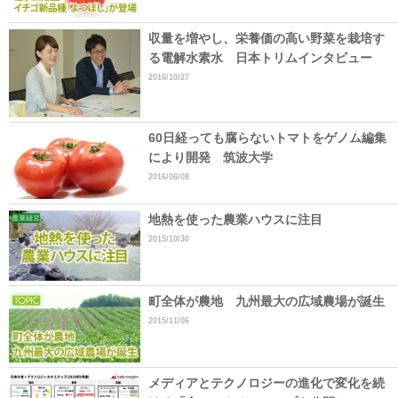
収量を増やし、栄養価の高い野菜を栽培す
る電解水素水 日本トリムインタビュー
2016/10/27
60日経っても腐らないトマトをゲノム編集
により開発 筑波大学
2016/06/08
地熱を使った農業ハウスに注目
2015/10/30
町全体が農地 九州最大の広域農場が誕生
2015/11/06
メディアとテクノロジーの進化で変化を続