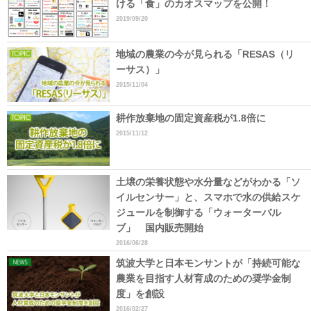
ける「食」のカオスマップを公開！
2019/09/20
地域の農業の今が見られる「RESAS（リ
ーサス）」
2015/11/04
耕作放棄地の固定資産税が1.8倍に
2015/11/12
土壌の栄養状態や水分量などがわかる「ソ
イルセンサー」と、スマホで水の供給スケ
ジュールを制御する「ウォーターバル
ブ」 国内販売開始
2016/06/28
筑波大学と日本モンサントが「持続可能な
農業を目指す人材育成のための奨学金制
度」を創設
2016/02/27