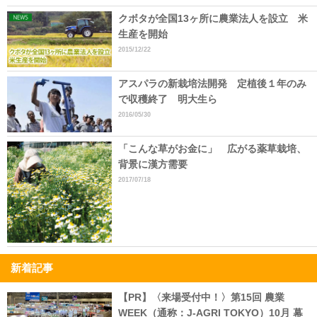
クボタが全国13ヶ所に農業法人を設立 米
生産を開始
2015/12/22
アスパラの新栽培法開発 定植後１年のみ
で収穫終了 明大生ら
2016/05/30
「こんな草がお金に」 広がる薬草栽培、
背景に漢方需要
2017/07/18
新着記事
【PR】〈来場受付中！〉第15回 農業
WEEK（通称：J-AGRI TOKYO）10月 幕