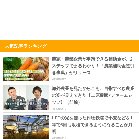
人気記事ランキング
農家・農業企業が申請できる補助金が、2
ステップでまるわかり！「農業補助金逆引
き事典」がリリース
2016/01/27
海外農業を見たからこそ、目指すべき農業
の姿が見えてきた【上原農園×ファームシ
ップ】（前編）
2016/06/16
LEDの光を使った作物栽培で小麦などを1
年で6回も収穫できるようになることが判
明
2018/01/11