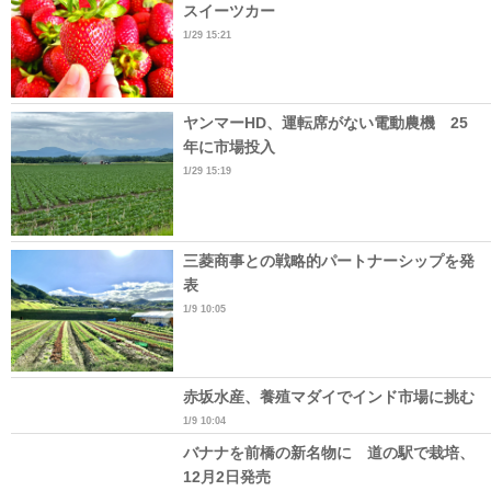
スイーツカー
1/29 15:21
ヤンマーHD、運転席がない電動農機 25
年に市場投入
1/29 15:19
三菱商事との戦略的パートナーシップを発
表
1/9 10:05
赤坂水産、養殖マダイでインド市場に挑む
1/9 10:04
バナナを前橋の新名物に 道の駅で栽培、
12月2日発売