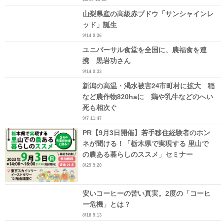
山梨県産の高級赤ブドウ「サンシャインレ
ッド」誕生
9/14 9:36
ユニバーサル食堂を全国に、農福食を連
携 黒岩功さん
9/14 9:33
新潟の高温・渇水被害24市町村に拡大 稲
など農作物820haに 鶏や乳牛などのへい
死も相次ぐ
9/7 11:47
PR【9月3日開催】若手移住経験者のホン
ネが聞ける！「栃木県で実現する 里山で
の農ある暮らしのススメ」セミナー
8/29 9:20
安いコーヒーの苦い真実。2度の「コーヒ
ー危機」とは？
8/18 9:13