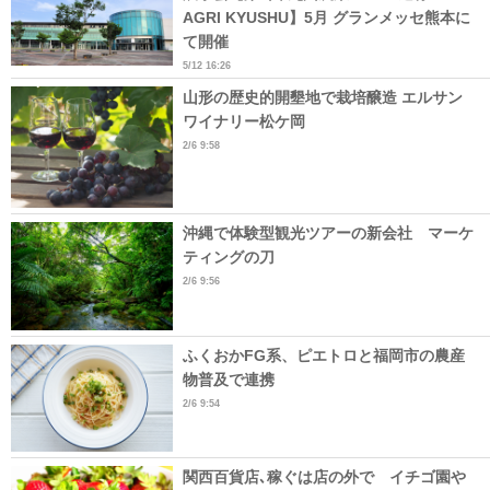
AGRI KYUSHU】5月 グランメッセ熊本に
て開催
5/12 16:26
山形の歴史的開墾地で栽培醸造 エルサン
ワイナリー松ケ岡
2/6 9:58
沖縄で体験型観光ツアーの新会社 マーケ
ティングの刀
2/6 9:56
ふくおかFG系、ピエトロと福岡市の農産
物普及で連携
2/6 9:54
関西百貨店､稼ぐは店の外で イチゴ園や