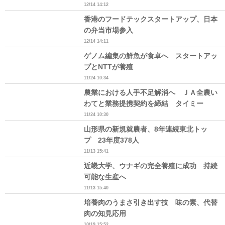
12/14 14:12
香港のフードテックスタートアップ、日本
の弁当市場参入
12/14 14:11
ゲノム編集の鮮魚が食卓へ スタートアッ
プとNTTが養殖
11/24 10:34
農業における人手不足解消へ ＪＡ全農い
わてと業務提携契約を締結 タイミー
11/24 10:30
山形県の新規就農者、8年連続東北トッ
プ 23年度378人
11/13 15:41
近畿大学、ウナギの完全養殖に成功 持続
可能な生産へ
11/13 15:40
培養肉のうまさ引き出す技 味の素、代替
肉の知見応用
10/19 15:52