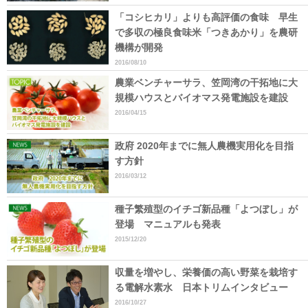
「コシヒカリ」よりも高評価の食味 早生
で多収の極良食味米「つきあかり」を農研
機構が開発
2016/08/10
農業ベンチャーサラ、笠岡湾の干拓地に大
規模ハウスとバイオマス発電施設を建設
2016/04/15
政府 2020年までに無人農機実用化を目指
す方針
2016/03/12
種子繁殖型のイチゴ新品種「よつぼし」が
登場 マニュアルも発表
2015/12/20
収量を増やし、栄養価の高い野菜を栽培す
る電解水素水 日本トリムインタビュー
2016/10/27