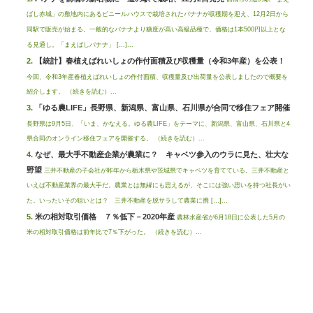
ばし赤城」の敷地内にあるビニールハウスで栽培されたバナナが収穫期を迎え、12月2日から
同駅で販売が始まる。一般的なバナナより糖度が高い高級品種で、価格は1本500円以上とな
る見通し。「まえばしバナナ」 […]...
【統計】春植えばれいしょの作付面積及び収穫量（令和3年産）を公表！
今回、令和3年産春植えばれいしょの作付面積、収穫量及び出荷量を公表しましたので概要を
紹介します。 （続きを読む）...
「ゆる農LIFE」長野県、新潟県、富山県、石川県が合同で移住フェア開催
長野県は9月5日、「いま、かなえる。ゆる農LIFE」をテーマに、新潟県、富山県、石川県と4
県合同のオンライン移住フェアを開催する。 （続きを読む）...
なぜ、最大手不動産企業が農業に？ キャベツ参入のウラに見た、壮大な
野望
三井不動産の子会社が昨年から栃木県や茨城県でキャベツを育てている。三井不動産と
いえば不動産業界の最大手だ。農業とは無縁にも思えるが、そこには強い思いを持つ社長がい
た。いったいその狙いとは？ 三井不動産を脱サラして農業に携 […]...
米の相対取引価格 ７％低下－2020年産
農林水産省が6月18日に公表した5月の
米の相対取引価格は前年比で7％下がった。 （続きを読む）...