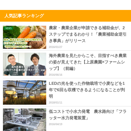
人気記事ランキング
農家・農業企業が申請できる補助金が、2
ステップでまるわかり！「農業補助金逆引
き事典」がリリース
2016/01/27
海外農業を見たからこそ、目指すべき農業
の姿が見えてきた【上原農園×ファームシ
ップ】（前編）
2016/06/16
LEDの光を使った作物栽培で小麦などを1
年で6回も収穫できるようになることが判
明
2018/01/11
低コストで小水力発電 農水路向け「フラ
ッター水力発電装置」
2016/04/19