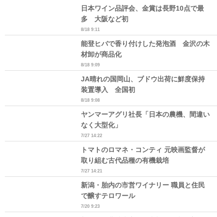
日本ワイン品評会、金賞は長野10点で最
多 大阪など初
8/18 9:11
能登ヒバで香り付けした発泡酒 金沢の木
材卸が商品化
8/18 9:09
JA晴れの国岡山、ブドウ出荷に鮮度保持
装置導入 全国初
8/18 9:08
ヤンマーアグリ社長「日本の農機、間違い
なく大型化」
7/27 14:22
トマトのロマネ・コンティ 元映画監督が
取り組む古代品種の有機栽培
7/27 14:21
新潟・胎内の市営ワイナリー 職員と住民
で醸すテロワール
7/20 9:23