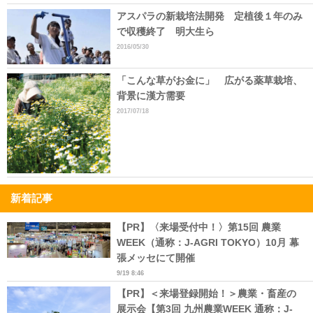
アスパラの新栽培法開発 定植後１年のみ
で収穫終了 明大生ら
2016/05/30
「こんな草がお金に」 広がる薬草栽培、
背景に漢方需要
2017/07/18
新着記事
【PR】〈来場受付中！〉第15回 農業
WEEK（通称：J-AGRI TOKYO）10月 幕
張メッセにて開催
9/19 8:46
【PR】＜来場登録開始！＞農業・畜産の
展示会【第3回 九州農業WEEK 通称：J-