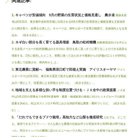
関連記事:
キャベツが安値傾向 9月の野菜の生育状況と価格見通し 農水省
農林水産
省は8月31日、東京都中央卸売市場に出荷される9月の野菜の生育状況と価格見通を主産地等
から聞き取り、結果を公表した。キャベツは、例年と比べて生育が順調で、安値傾向となる見
込み。 （続きを読む）...
ネギ白い部分を長く育てる器具増産 鳥取の松村精機
自動車部品向けを中心と
する金型メーカーの松村精機は白ネギの白い部分を長く真っすぐに育てることのできる器具を
増産する。2月に発売したところ、実際に使ってみた白ネギ農家からの評価が口コミやSNSな
どを通じて拡散され、県内外か […]...
東北農業に貢献へ 福島県浪江町で田植え実施 アイリスオーヤマ
アイリ
スオーヤマは5月15日、東日本大震災で甚大な被害を受けた東北農業の営農再開をめざす取組
みの一環として、従業員による田植えを行った。 （続きを読む）...
地域を支える多様な担い手を制度位置づけを－ＪＡ全中の政策提案
ＪＡ全
中は5月13日の理事会で令和3年度食料・農業・地域政策の推進に向けたＪＡグループの政策
提案を決めた。柱はポストコロナ時代における持続可能な農業・農村づくりだ。 （続きを読
む）...
「だれでもできるブドウ栽培」高知大など山梨を徹底研究
だれでも、どこで
も、栽培できるブドウ――。そんな新たな農業の仕組み作りが高知大学と民間2者の間で始ま
った。同大キャンパスの圃場に設けたビニールハウス内にブドウの一大産地である山梨の栽培