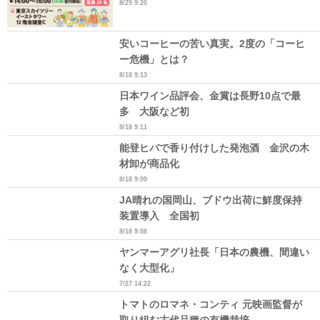
8/29 9:20
安いコーヒーの苦い真実。2度の「コーヒ
ー危機」とは？
8/18 9:13
日本ワイン品評会、金賞は長野10点で最
多 大阪など初
8/18 9:11
能登ヒバで香り付けした発泡酒 金沢の木
材卸が商品化
8/18 9:09
JA晴れの国岡山、ブドウ出荷に鮮度保持
装置導入 全国初
8/18 9:08
ヤンマーアグリ社長「日本の農機、間違い
なく大型化」
7/27 14:22
トマトのロマネ・コンティ 元映画監督が