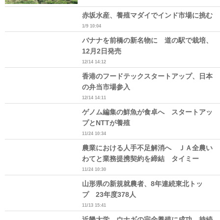
赤坂水産、養殖マダイでインド市場に挑む
1/9 10:04
バナナを前橋の新名物に 道の駅で栽培、
12月2日発売
12/14 14:12
香港のフードテックスタートアップ、日本
の弁当市場参入
12/14 14:11
ゲノム編集の鮮魚が食卓へ スタートアッ
プとNTTが養殖
11/24 10:34
農業における人手不足解消へ ＪＡ全農い
わてと業務提携契約を締結 タイミー
11/24 10:30
山形県の新規就農者、8年連続東北トッ
プ 23年度378人
11/13 15:41
近畿大学、ウナギの完全養殖に成功 持続