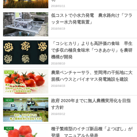
2018/01/11
低コストで小水力発電 農水路向け「フラ
ッター水力発電装置」
2016/04/19
「コシヒカリ」よりも高評価の食味 早生
で多収の極良食味米「つきあかり」を農研
機構が開発
2016/08/10
農業ベンチャーサラ、笠岡湾の干拓地に大
規模ハウスとバイオマス発電施設を建設
2016/04/15
政府 2020年までに無人農機実用化を目指
す方針
2016/03/12
種子繁殖型のイチゴ新品種「よつぼし」が
登場 マニュアルも発表