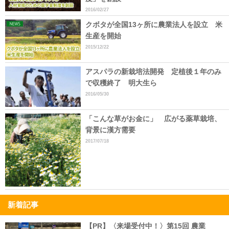
2016/02/27
クボタが全国13ヶ所に農業法人を設立 米
生産を開始
2015/12/22
アスパラの新栽培法開発 定植後１年のみ
で収穫終了 明大生ら
2016/05/30
「こんな草がお金に」 広がる薬草栽培、
背景に漢方需要
2017/07/18
新着記事
【PR】〈来場受付中！〉第15回 農業