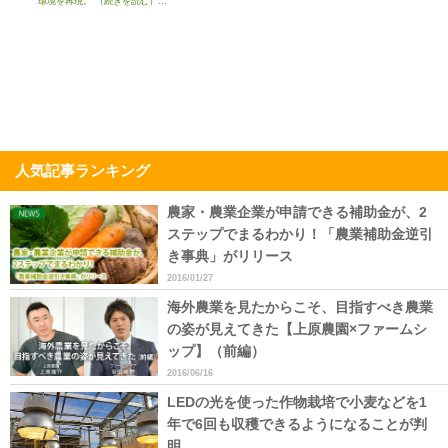
環境を再現。 （続きを読む）...
人気記事ランキング
農家・農業企業が申請できる補助金が、2
ステップでまるわかり！「農業補助金逆引
き事典」がリリース
2016/01/27
海外農業を見たからこそ、目指すべき農業
の姿が見えてきた【上原農園×ファームシ
ップ】（前編）
2016/06/16
LEDの光を使った作物栽培で小麦などを1
年で6回も収穫できるようになることが判
明