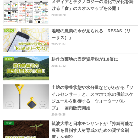
メディアとテクノロジーの進化で変化を続
ける「食」のカオスマップを公開！
2019/09/20
地域の農業の今が見られる「RESAS（リ
ーサス）」
2015/11/04
耕作放棄地の固定資産税が1.8倍に
2015/11/12
土壌の栄養状態や水分量などがわかる「ソ
イルセンサー」と、スマホで水の供給スケ
ジュールを制御する「ウォーターバル
ブ」 国内販売開始
2016/06/28
筑波大学と日本モンサントが「持続可能な
農業を目指す人材育成のための奨学金制
度」を創設