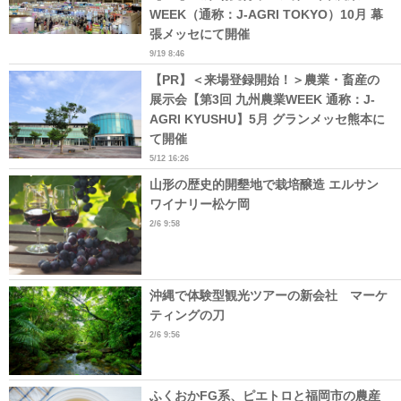
WEEK（通称：J-AGRI TOKYO）10月 幕
張メッセにて開催
9/19 8:46
【PR】＜来場登録開始！＞農業・畜産の
展示会【第3回 九州農業WEEK 通称：J-
AGRI KYUSHU】5月 グランメッセ熊本に
て開催
5/12 16:26
山形の歴史的開墾地で栽培醸造 エルサン
ワイナリー松ケ岡
2/6 9:58
沖縄で体験型観光ツアーの新会社 マーケ
ティングの刀
2/6 9:56
ふくおかFG系、ピエトロと福岡市の農産