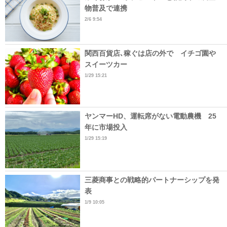
物普及で連携
2/6 9:54
関西百貨店､稼ぐは店の外で イチゴ園や
スイーツカー
1/29 15:21
ヤンマーHD、運転席がない電動農機 25
年に市場投入
1/29 15:19
三菱商事との戦略的パートナーシップを発
表
1/9 10:05