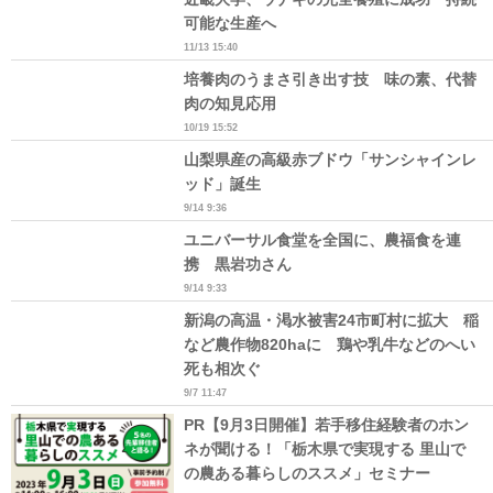
可能な生産へ
11/13 15:40
培養肉のうまさ引き出す技 味の素、代替
肉の知見応用
10/19 15:52
山梨県産の高級赤ブドウ「サンシャインレ
ッド」誕生
9/14 9:36
ユニバーサル食堂を全国に、農福食を連
携 黒岩功さん
9/14 9:33
新潟の高温・渇水被害24市町村に拡大 稲
など農作物820haに 鶏や乳牛などのへい
死も相次ぐ
9/7 11:47
PR【9月3日開催】若手移住経験者のホン
ネが聞ける！「栃木県で実現する 里山で
の農ある暮らしのススメ」セミナー