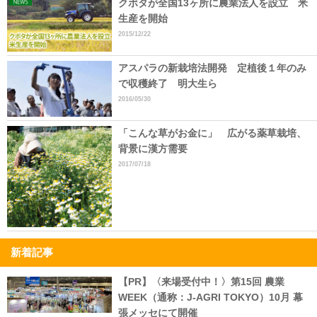
クボタが全国13ヶ所に農業法人を設立 米
生産を開始
2015/12/22
アスパラの新栽培法開発 定植後１年のみ
で収穫終了 明大生ら
2016/05/30
「こんな草がお金に」 広がる薬草栽培、
背景に漢方需要
2017/07/18
新着記事
【PR】〈来場受付中！〉第15回 農業
WEEK（通称：J-AGRI TOKYO）10月 幕
張メッセにて開催