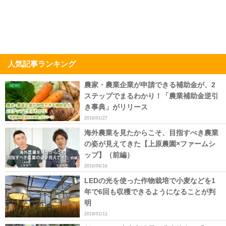
人気記事ランキング
農家・農業企業が申請できる補助金が、2
ステップでまるわかり！「農業補助金逆引
き事典」がリリース
2016/01/27
海外農業を見たからこそ、目指すべき農業
の姿が見えてきた【上原農園×ファームシ
ップ】（前編）
2016/06/16
LEDの光を使った作物栽培で小麦などを1
年で6回も収穫できるようになることが判
明
2018/01/11