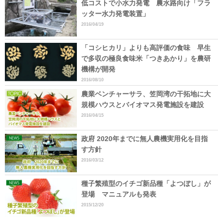
低コストで小水力発電 農水路向け「フラ
ッター水力発電装置」
2016/04/19
「コシヒカリ」よりも高評価の食味 早生
で多収の極良食味米「つきあかり」を農研
機構が開発
2016/08/10
農業ベンチャーサラ、笠岡湾の干拓地に大
規模ハウスとバイオマス発電施設を建設
2016/04/15
政府 2020年までに無人農機実用化を目指
す方針
2016/03/12
種子繁殖型のイチゴ新品種「よつぼし」が
登場 マニュアルも発表
2015/12/20