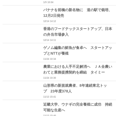
1/9 10:04
バナナを前橋の新名物に 道の駅で栽培、
12月2日発売
12/14 14:12
香港のフードテックスタートアップ、日本
の弁当市場参入
12/14 14:11
ゲノム編集の鮮魚が食卓へ スタートアッ
プとNTTが養殖
11/24 10:34
農業における人手不足解消へ ＪＡ全農い
わてと業務提携契約を締結 タイミー
11/24 10:30
山形県の新規就農者、8年連続東北トッ
プ 23年度378人
11/13 15:41
近畿大学、ウナギの完全養殖に成功 持続
可能な生産へ
11/13 15:40