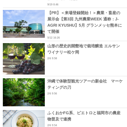
9/19 8:46
【PR】＜来場登録開始！＞農業・畜産の
展示会【第3回 九州農業WEEK 通称：J-
AGRI KYUSHU】5月 グランメッセ熊本に
て開催
5/12 16:26
山形の歴史的開墾地で栽培醸造 エルサン
ワイナリー松ケ岡
2/6 9:58
沖縄で体験型観光ツアーの新会社 マーケ
ティングの刀
2/6 9:56
ふくおかFG系、ピエトロと福岡市の農産
物普及で連携
2/6 9:54