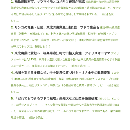
福島県田村市、サツマイモとコメ向け施設が完成
福島県田村市が国の震災復興
補助金を利用し建設していたサツマイモ貯蔵施設とコメの乾燥・選別施設が完成した。サツマ
イモは市場が縮小した葉タバコに代わる有力な作物として期待されている。 （続きを読
む）...
リンゴの青森・弘前、東北の農業産出額1位 ブドウ生産も
東北6県の農業産
出額（2019年）が増加している。14年と比べた伸び率は秋田県（31%増）が全国トップで、
山形県（20%増）が2位、宮城県（19%増）が3位と続く。市町村別の産出額は青森県弘前市
が東北でトップだ。各県とも […]...
東北農業に貢献へ 福島県浪江町で田植え実施 アイリスオーヤマ
アイリ
スオーヤマは5月15日、東日本大震災で甚大な被害を受けた東北農業の営農再開をめざす取組
みの一環として、従業員による田植えを行った。 （続きを読む）...
地域を支える多様な担い手を制度位置づけを－ＪＡ全中の政策提案
ＪＡ全
中は5月13日の理事会で令和3年度食料・農業・地域政策の推進に向けたＪＡグループの政策
提案を決めた。柱はポストコロナ時代における持続可能な農業・農村づくりだ。 （続きを読
む）...
「だれでもできるブドウ栽培」高知大など山梨を徹底研究
だれでも、どこで
も、栽培できるブドウ――。そんな新たな農業の仕組み作りが高知大学と民間2者の間で始ま
った。同大キャンパスの圃場に設けたビニールハウス内にブドウの一大産地である山梨の栽培
環境を再現。 （続きを読む）...