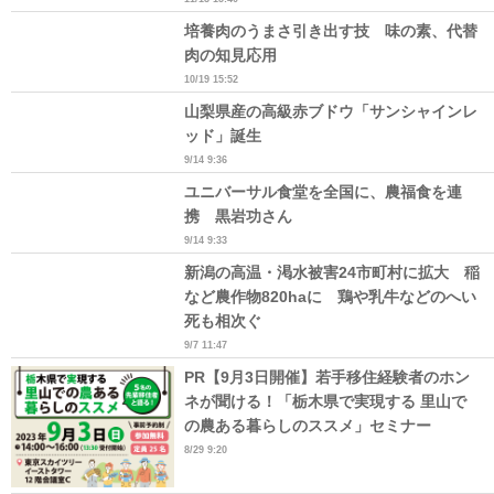
培養肉のうまさ引き出す技 味の素、代替
肉の知見応用
10/19 15:52
山梨県産の高級赤ブドウ「サンシャインレ
ッド」誕生
9/14 9:36
ユニバーサル食堂を全国に、農福食を連
携 黒岩功さん
9/14 9:33
新潟の高温・渇水被害24市町村に拡大 稲
など農作物820haに 鶏や乳牛などのへい
死も相次ぐ
9/7 11:47
PR【9月3日開催】若手移住経験者のホン
ネが聞ける！「栃木県で実現する 里山で
の農ある暮らしのススメ」セミナー
8/29 9:20