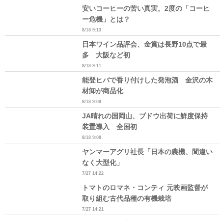
安いコーヒーの苦い真実。2度の「コーヒ
ー危機」とは？
8/18 9:13
日本ワイン品評会、金賞は長野10点で最
多 大阪など初
8/18 9:11
能登ヒバで香り付けした発泡酒 金沢の木
材卸が商品化
8/18 9:09
JA晴れの国岡山、ブドウ出荷に鮮度保持
装置導入 全国初
8/18 9:08
ヤンマーアグリ社長「日本の農機、間違い
なく大型化」
7/27 14:22
トマトのロマネ・コンティ 元映画監督が
取り組む古代品種の有機栽培
7/27 14:21