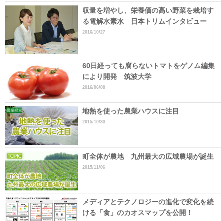
収量を増やし、栄養価の高い野菜を栽培す
る電解水素水 日本トリムインタビュー
2016/10/27
60日経っても腐らないトマトをゲノム編集
により開発 筑波大学
2016/06/08
地熱を使った農業ハウスに注目
2015/10/30
町全体が農地 九州最大の広域農場が誕生
2015/11/06
メディアとテクノロジーの進化で変化を続
ける「食」のカオスマップを公開！