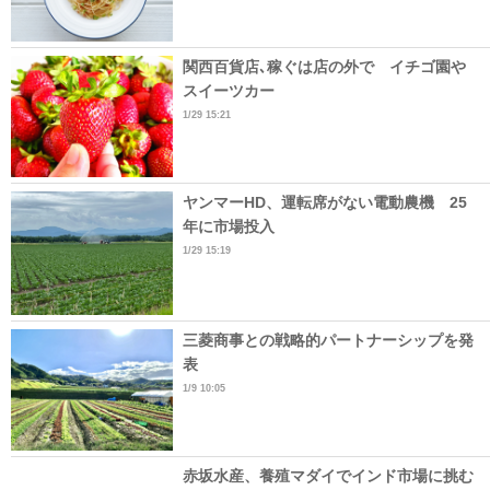
関西百貨店､稼ぐは店の外で イチゴ園や
スイーツカー
1/29 15:21
ヤンマーHD、運転席がない電動農機 25
年に市場投入
1/29 15:19
三菱商事との戦略的パートナーシップを発
表
1/9 10:05
赤坂水産、養殖マダイでインド市場に挑む