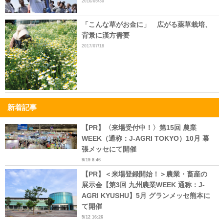
2016/05/30
「こんな草がお金に」 広がる薬草栽培、
背景に漢方需要
2017/07/18
新着記事
【PR】〈来場受付中！〉第15回 農業
WEEK（通称：J-AGRI TOKYO）10月 幕
張メッセにて開催
9/19 8:46
【PR】＜来場登録開始！＞農業・畜産の
展示会【第3回 九州農業WEEK 通称：J-
AGRI KYUSHU】5月 グランメッセ熊本に
て開催
5/12 16:26