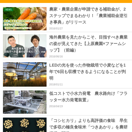
農家・農業企業が申請できる補助金が、2
ステップでまるわかり！「農業補助金逆引
き事典」がリリース
2016/01/27
海外農業を見たからこそ、目指すべき農業
の姿が見えてきた【上原農園×ファームシ
ップ】（前編）
2016/06/16
LEDの光を使った作物栽培で小麦などを1
年で6回も収穫できるようになることが判
明
2018/01/11
低コストで小水力発電 農水路向け「フラ
ッター水力発電装置」
2016/04/19
「コシヒカリ」よりも高評価の食味 早生
で多収の極良食味米「つきあかり」を農研