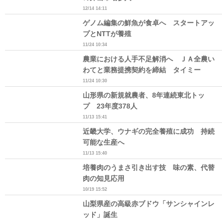
12/14 14:11
ゲノム編集の鮮魚が食卓へ スタートアッ
プとNTTが養殖
11/24 10:34
農業における人手不足解消へ ＪＡ全農い
わてと業務提携契約を締結 タイミー
11/24 10:30
山形県の新規就農者、8年連続東北トッ
プ 23年度378人
11/13 15:41
近畿大学、ウナギの完全養殖に成功 持続
可能な生産へ
11/13 15:40
培養肉のうまさ引き出す技 味の素、代替
肉の知見応用
10/19 15:52
山梨県産の高級赤ブドウ「サンシャインレ
ッド」誕生