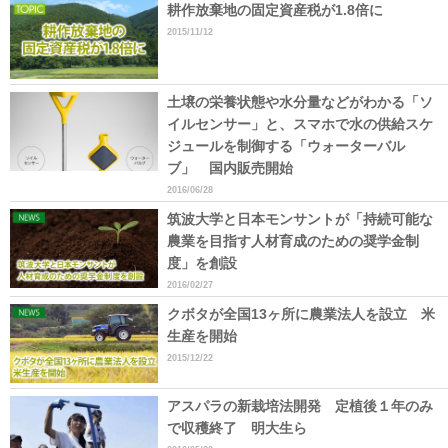
耕作放棄地の固定資産税が1.8倍に
2015/11/12
土壌の栄養状態や水分量などがわかる「ソ
イルセンサー」と、スマホで水の供給スケ
ジュールを制御する「ウォーターバル
ブ」 国内販売開始
2016/06/28
筑波大学と日本モンサントが「持続可能な
農業を目指す人材育成のための奨学金制
度」を創設
2016/02/27
クボタが全国13ヶ所に農業法人を設立 米
生産を開始
2015/12/22
アスパラの新栽培法開発 定植後１年のみ
で収穫終了 明大生ら