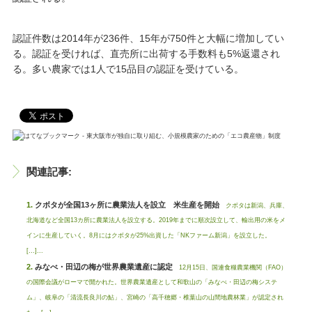
認証件数は2014年が236件、15年が750件と大幅に増加してい
る。認証を受ければ、直売所に出荷する手数料も5%返還され
る。多い農家では1人で15品目の認証を受けている。
関連記事:
クボタが全国13ヶ所に農業法人を設立 米生産を開始
クボタは新潟、兵庫、
北海道など全国13カ所に農業法人を設立する。2019年までに順次設立して、輸出用の米をメ
インに生産していく。8月にはクボタが25%出資した「NKファーム新潟」を設立した。
[…]...
みなべ・田辺の梅が世界農業遺産に認定
12月15日、国連食糧農業機関（FAO）
の国際会議がローマで開かれた。世界農業遺産として和歌山の「みなべ・田辺の梅システ
ム」、岐阜の「清流長良川の鮎」、宮崎の「高千穂郷・椎葉山の山間地農林業」が認定され