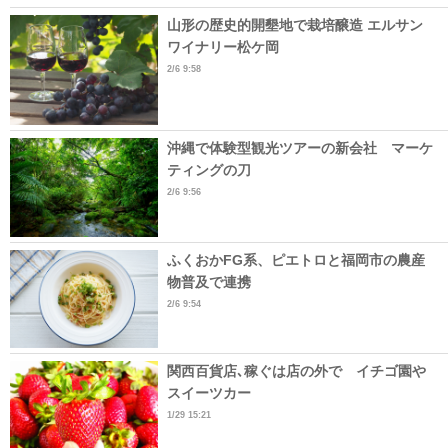
山形の歴史的開墾地で栽培醸造 エルサン
ワイナリー松ケ岡
2/6 9:58
沖縄で体験型観光ツアーの新会社 マーケ
ティングの刀
2/6 9:56
ふくおかFG系、ピエトロと福岡市の農産
物普及で連携
2/6 9:54
関西百貨店､稼ぐは店の外で イチゴ園や
スイーツカー
1/29 15:21