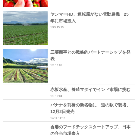
ヤンマーHD、運転席がない電動農機 25
年に市場投入
1/29 15:19
三菱商事との戦略的パートナーシップを発
表
1/9 10:05
赤坂水産、養殖マダイでインド市場に挑む
1/9 10:04
バナナを前橋の新名物に 道の駅で栽培、
12月2日発売
12/14 14:12
香港のフードテックスタートアップ、日本
の弁当市場参入