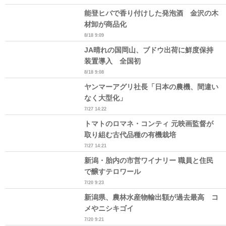
能登ヒバで香り付けした発泡酒 金沢の木
材卸が商品化
8/18 9:09
JA晴れの国岡山、ブドウ出荷に鮮度保持
装置導入 全国初
8/18 9:08
ヤンマーアグリ社長「日本の農機、間違い
なく大型化」
7/27 14:22
トマトのロマネ・コンティ 元映画監督が
取り組む古代品種の有機栽培
7/27 14:21
新潟・胎内の市営ワイナリー 職員と住民
で醸すテロワール
7/20 9:23
新潟県、農林水産物輸出額が過去最高 コ
メやニシキゴイ
7/20 9:21