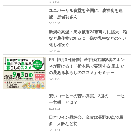
9/14 9:36
ユニバーサル食堂を全国に、農福食を連
携 黒岩功さん
9/14 9:33
新潟の高温・渇水被害24市町村に拡大 稲
など農作物820haに 鶏や乳牛などのへい
死も相次ぐ
9/7 11:47
PR【9月3日開催】若手移住経験者のホン
ネが聞ける！「栃木県で実現する 里山で
の農ある暮らしのススメ」セミナー
8/29 9:20
安いコーヒーの苦い真実。2度の「コーヒ
ー危機」とは？
8/18 9:13
日本ワイン品評会、金賞は長野10点で最
多 大阪など初
8/18 9:11