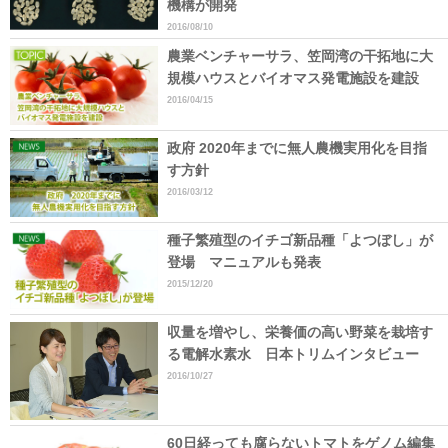
機構が開発
2016/08/10
農業ベンチャーサラ、笠岡湾の干拓地に大
規模ハウスとバイオマス発電施設を建設
2016/04/15
政府 2020年までに無人農機実用化を目指
す方針
2016/03/12
種子繁殖型のイチゴ新品種「よつぼし」が
登場 マニュアルも発表
2015/12/20
収量を増やし、栄養価の高い野菜を栽培す
る電解水素水 日本トリムインタビュー
2016/10/27
60日経っても腐らないトマトをゲノム編集