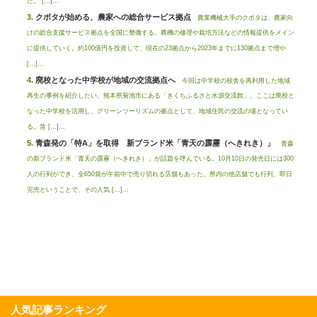
た。 […]...
クボタが始める、農家への総合サービス拠点
農業機械大手のクボタは、農家向
けの総合支援サービス拠点を全国に整備する。農機の修理や栽培方法などの情報提供をメイン
に提供していく。約100億円を投資して、現在の23拠点から2023年までに130拠点まで増や
[…]...
廃校となった中学校が地域の交流拠点へ
今回は中学校の校舎を再利用した地域
再生の事例を紹介したい。熊本県菊池市にある「きくちふるさと水源交流館」。ここは廃校と
なった中学校を活用し、グリーンツーリズムの拠点として、地域住民の交流の場となってい
る。昔 […]...
青森発の「特A」を取得 新ブランド米「青天の霹靂（へきれき）」
青森
の新ブランド米「青天の霹靂（へきれき）」が話題を呼んでいる。10月10日の発売日には300
人の行列ができ、全650袋が午前中で売り切れる店舗もあった。県内の他店舗でも行列、即日
完売ということで、その人気 […]...
人気記事ランキング