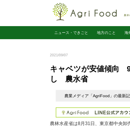
ニュース・できごと
地方のこと
海
農業経営
2021/09/07
キャベツが安値傾向 
し 農水省
農業メディア「AgriFood」の最
農林水産省は8月31日、東京都中央