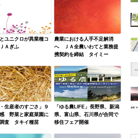
とユニクロが異業種コ
農業における人手不足解消
ＪＡぎふ
へ ＪＡ全農いわてと業務提
携契約を締結 タイミー
・生産者のすごさ」９
「ゆる農LIFE」長野県、新潟
組
感 野菜と家庭菜園に
県、富山県、石川県が合同で
調査 タキイ種苗
移住フェア開催