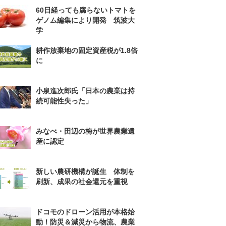
60日経っても腐らないトマトを
ゲノム編集により開発 筑波大
学
耕作放棄地の固定資産税が1.8倍
に
小泉進次郎氏「日本の農業は持
続可能性失った」
みなべ・田辺の梅が世界農業遺
産に認定
新しい農研機構が誕生 体制を
刷新、成果の社会還元を重視
ドコモのドローン活用が本格始
動！防災＆減災から物流、農業