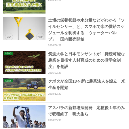
土壌の栄養状態や水分量などがわかる「ソ
イルセンサー」と、スマホで水の供給スケ
ジュールを制御する「ウォーターバル
ブ」 国内販売開始
2016/06/28
筑波大学と日本モンサントが「持続可能な
農業を目指す人材育成のための奨学金制
度」を創設
2016/02/27
クボタが全国13ヶ所に農業法人を設立 米
生産を開始
2015/12/22
アスパラの新栽培法開発 定植後１年のみ
で収穫終了 明大生ら
2016/05/30