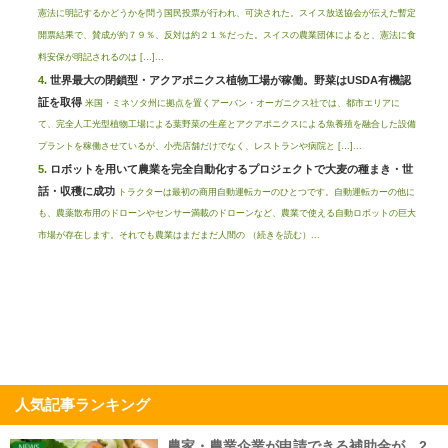
憲法に明記するかどうかを問う国民投票が行われ、可決された。スイス放送協会が伝えた暫定
開票結果で、賛成が約７９％、反対は約２１％だった。スイスの農業団体によると、憲法に食
料安保が明記されるのは […]...
世界最大の閉鎖型・アクアポニクス植物工場が稼働。野菜はUSDA有機認
証を取得
米国・ミネソタ州に拠点を置くアーバン・オーガニクス社では、都市エリアに
て、完全人工光型植物工場による葉野菜の生産とアクアポニクスによる魚養殖を融合した設備
プラントを稼働させているが、小売店舗だけでなく、レストランや病院と […]...
ロボットを用いて農業を完全自動化するプロジェクトで大麦の種まき・世
話・収穫に成功
トラクターは最初の商用自動運転カーのひとつです。自動運転カーの他に
も、農薬散布用のドローンやセンサー満載のドローンなど、農業で使える自動ロボットの巨大
市場が存在します。それでも農業はまだまだ人間の （続きを読む）...
人気記事ランキング
農家・農業企業が申請できる補助金が、2