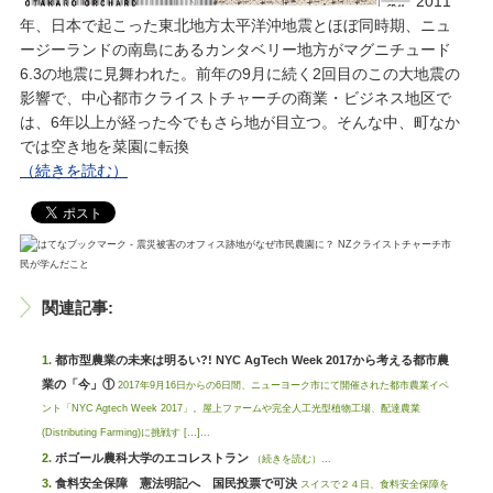
2011
年、日本で起こった東北地方太平洋沖地震とほぼ同時期、ニュ
ージーランドの南島にあるカンタベリー地方がマグニチュード
6.3の地震に見舞われた。前年の9月に続く2回目のこの大地震の
影響で、中心都市クライストチャーチの商業・ビジネス地区で
は、6年以上が経った今でもさら地が目立つ。そんな中、町なか
では空き地を菜園に転換
（続きを読む）
関連記事:
都市型農業の未来は明るい?! NYC AgTech Week 2017から考える都市農
業の「今」①
2017年9月16日からの6日間、ニューヨーク市にて開催された都市農業イベ
ント「NYC Agtech Week 2017」。屋上ファームや完全人工光型植物工場、配達農業
(Distributing Farming)に挑戦す […]...
ボゴール農科大学のエコレストラン
（続きを読む）...
食料安全保障 憲法明記へ 国民投票で可決
スイスで２４日、食料安全保障を