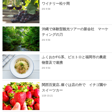
ワイナリー松ケ岡
2/6 9:58
沖縄で体験型観光ツアーの新会社 マーケ
ティングの刀
2/6 9:56
ふくおかFG系、ピエトロと福岡市の農産
物普及で連携
2/6 9:54
関西百貨店､稼ぐは店の外で イチゴ園や
スイーツカー
1/29 15:21