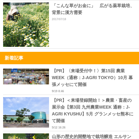
「こんな草がお金に」 広がる薬草栽培、
背景に漢方需要
2017/07/18
新着記事
【PR】〈来場受付中！〉第15回 農業
WEEK（通称：J-AGRI TOKYO）10月 幕
張メッセにて開催
9/19 8:46
【PR】＜来場登録開始！＞農業・畜産の
展示会【第3回 九州農業WEEK 通称：J-
AGRI KYUSHU】5月 グランメッセ熊本に
て開催
5/12 16:26
山形の歴史的開墾地で栽培醸造 エルサン