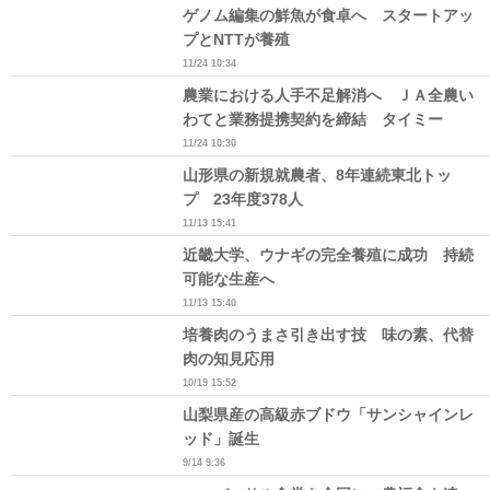
ゲノム編集の鮮魚が食卓へ スタートアッ
プとNTTが養殖
11/24 10:34
農業における人手不足解消へ ＪＡ全農い
わてと業務提携契約を締結 タイミー
11/24 10:30
山形県の新規就農者、8年連続東北トッ
プ 23年度378人
11/13 15:41
近畿大学、ウナギの完全養殖に成功 持続
可能な生産へ
11/13 15:40
培養肉のうまさ引き出す技 味の素、代替
肉の知見応用
10/19 15:52
山梨県産の高級赤ブドウ「サンシャインレ
ッド」誕生
9/14 9:36