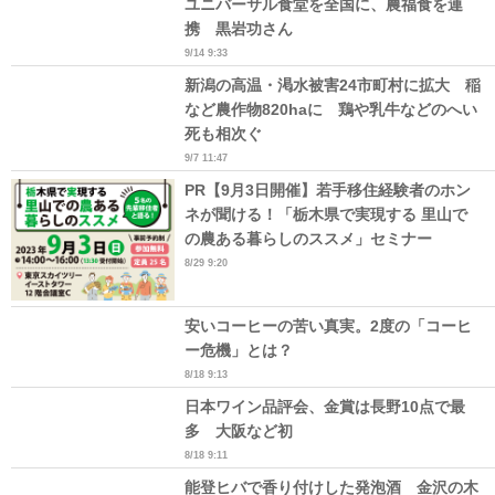
ユニバーサル食堂を全国に、農福食を連
携 黒岩功さん
9/14 9:33
新潟の高温・渇水被害24市町村に拡大 稲
など農作物820haに 鶏や乳牛などのへい
死も相次ぐ
9/7 11:47
PR【9月3日開催】若手移住経験者のホン
ネが聞ける！「栃木県で実現する 里山で
の農ある暮らしのススメ」セミナー
8/29 9:20
安いコーヒーの苦い真実。2度の「コーヒ
ー危機」とは？
8/18 9:13
日本ワイン品評会、金賞は長野10点で最
多 大阪など初
8/18 9:11
能登ヒバで香り付けした発泡酒 金沢の木