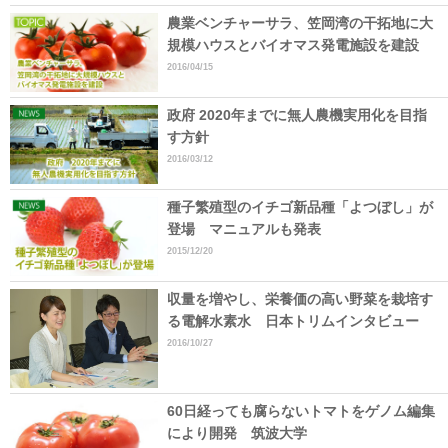
農業ベンチャーサラ、笠岡湾の干拓地に大
規模ハウスとバイオマス発電施設を建設
2016/04/15
政府 2020年までに無人農機実用化を目指
す方針
2016/03/12
種子繁殖型のイチゴ新品種「よつぼし」が
登場 マニュアルも発表
2015/12/20
収量を増やし、栄養価の高い野菜を栽培す
る電解水素水 日本トリムインタビュー
2016/10/27
60日経っても腐らないトマトをゲノム編集
により開発 筑波大学