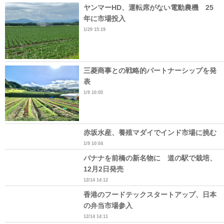
ヤンマーHD、運転席がない電動農機 25
年に市場投入
1/29 15:19
三菱商事との戦略的パートナーシップを発
表
1/9 10:05
赤坂水産、養殖マダイでインド市場に挑む
1/9 10:04
バナナを前橋の新名物に 道の駅で栽培、
12月2日発売
12/14 14:12
香港のフードテックスタートアップ、日本
の弁当市場参入
12/14 14:11