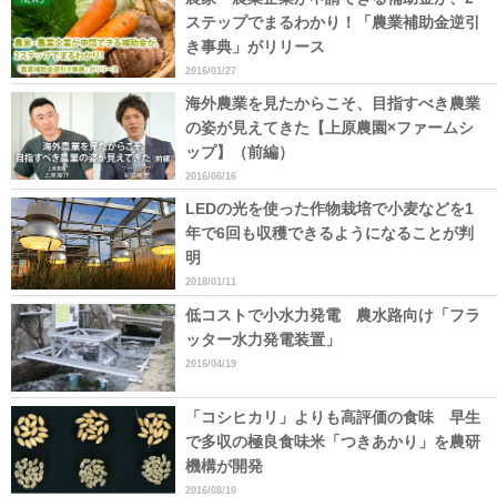
ステップでまるわかり！「農業補助金逆引
き事典」がリリース
2016/01/27
海外農業を見たからこそ、目指すべき農業
の姿が見えてきた【上原農園×ファームシ
ップ】（前編）
2016/06/16
LEDの光を使った作物栽培で小麦などを1
年で6回も収穫できるようになることが判
明
2018/01/11
低コストで小水力発電 農水路向け「フラ
ッター水力発電装置」
2016/04/19
「コシヒカリ」よりも高評価の食味 早生
で多収の極良食味米「つきあかり」を農研
機構が開発
2016/08/10