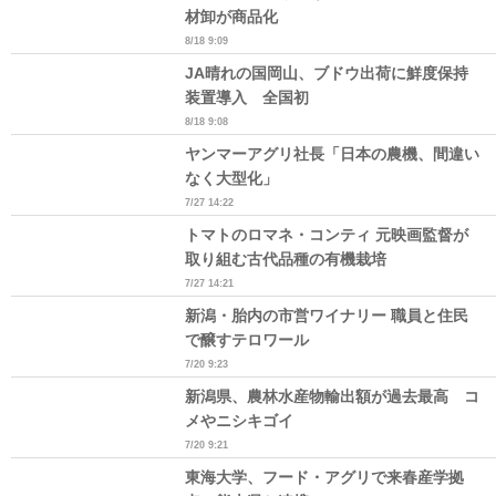
材卸が商品化
8/18 9:09
JA晴れの国岡山、ブドウ出荷に鮮度保持
装置導入 全国初
8/18 9:08
ヤンマーアグリ社長「日本の農機、間違い
なく大型化」
7/27 14:22
トマトのロマネ・コンティ 元映画監督が
取り組む古代品種の有機栽培
7/27 14:21
新潟・胎内の市営ワイナリー 職員と住民
で醸すテロワール
7/20 9:23
新潟県、農林水産物輸出額が過去最高 コ
メやニシキゴイ
7/20 9:21
東海大学、フード・アグリで来春産学拠