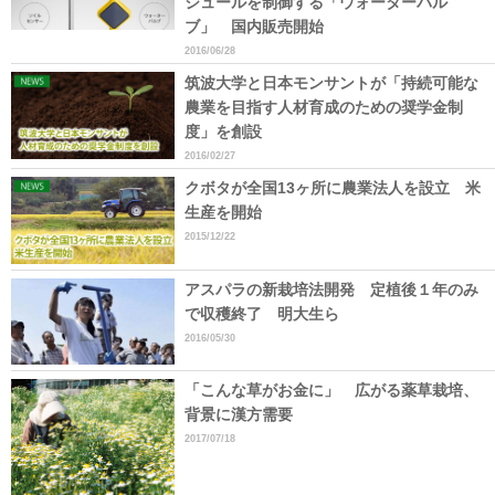
ジュールを制御する「ウォーターバル
ブ」 国内販売開始
2016/06/28
筑波大学と日本モンサントが「持続可能な
農業を目指す人材育成のための奨学金制
度」を創設
2016/02/27
クボタが全国13ヶ所に農業法人を設立 米
生産を開始
2015/12/22
アスパラの新栽培法開発 定植後１年のみ
で収穫終了 明大生ら
2016/05/30
「こんな草がお金に」 広がる薬草栽培、
背景に漢方需要
2017/07/18