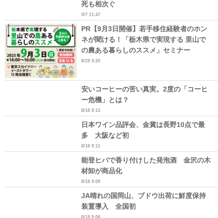
死も相次ぐ
9/7 11:47
PR【9月3日開催】若手移住経験者のホン
ネが聞ける！「栃木県で実現する 里山で
の農ある暮らしのススメ」セミナー
8/29 9:20
安いコーヒーの苦い真実。2度の「コーヒ
ー危機」とは？
8/18 9:13
日本ワイン品評会、金賞は長野10点で最
多 大阪など初
8/18 9:11
能登ヒバで香り付けした発泡酒 金沢の木
材卸が商品化
8/18 9:09
JA晴れの国岡山、ブドウ出荷に鮮度保持
装置導入 全国初
8/18 9:08