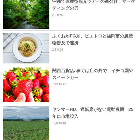
沖縄で体験型観光ツアーの新会社 マーケ
ティングの刀
2/6 9:56
ふくおかFG系、ピエトロと福岡市の農産
物普及で連携
2/6 9:54
関西百貨店､稼ぐは店の外で イチゴ園や
スイーツカー
1/29 15:21
ヤンマーHD、運転席がない電動農機 25
年に市場投入
1/29 15:19