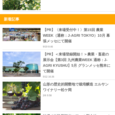
新着記事
【PR】〈来場受付中！〉第15回 農業
WEEK（通称：J-AGRI TOKYO）10月 幕
張メッセにて開催
9/19 8:46
【PR】＜来場登録開始！＞農業・畜産の
展示会【第3回 九州農業WEEK 通称：J-
AGRI KYUSHU】5月 グランメッセ熊本に
て開催
5/12 16:26
山形の歴史的開墾地で栽培醸造 エルサン
ワイナリー松ケ岡
2/6 9:58