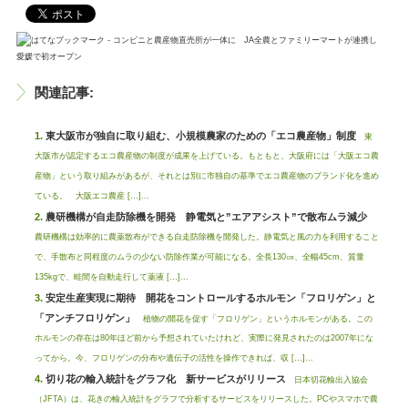
関連記事:
東大阪市が独自に取り組む、小規模農家のための「エコ農産物」制度
東
大阪市が認定するエコ農産物の制度が成果を上げている。もともと、大阪府には「大阪エコ農
産物」という取り組みがあるが、それとは別に市独自の基準でエコ農産物のブランド化を進め
ている。 大阪エコ農産 […]...
農研機構が自走防除機を開発 静電気と”エアアシスト”で散布ムラ減少
農研機構は効率的に農薬散布ができる自走防除機を開発した。静電気と風の力を利用すること
で、手散布と同程度のムラの少ない防除作業が可能になる。全長130㎝、全幅45cm、質量
135kgで、畦間を自動走行して薬液 […]...
安定生産実現に期待 開花をコントロールするホルモン「フロリゲン」と
「アンチフロリゲン」
植物の開花を促す「フロリゲン」というホルモンがある。この
ホルモンの存在は80年ほど前から予想されていたけれど、実際に発見されたのは2007年にな
ってから。今、フロリゲンの分布や遺伝子の活性を操作できれば、収 […]...
切り花の輸入統計をグラフ化 新サービスがリリース
日本切花輸出入協会
（JFTA）は、花きの輸入統計をグラフで分析するサービスをリリースした。PCやスマホで農