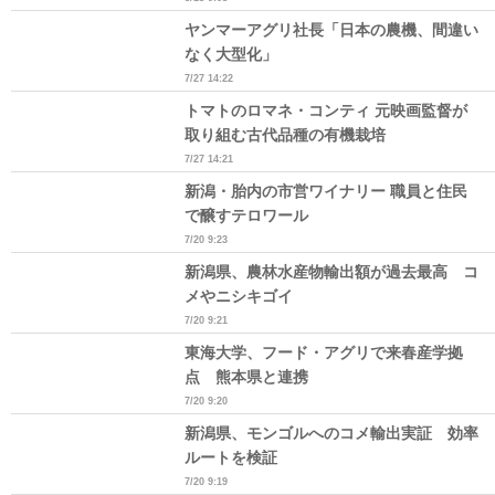
ヤンマーアグリ社長「日本の農機、間違い
なく大型化」
7/27 14:22
トマトのロマネ・コンティ 元映画監督が
取り組む古代品種の有機栽培
7/27 14:21
新潟・胎内の市営ワイナリー 職員と住民
で醸すテロワール
7/20 9:23
新潟県、農林水産物輸出額が過去最高 コ
メやニシキゴイ
7/20 9:21
東海大学、フード・アグリで来春産学拠
点 熊本県と連携
7/20 9:20
新潟県、モンゴルへのコメ輸出実証 効率
ルートを検証
7/20 9:19