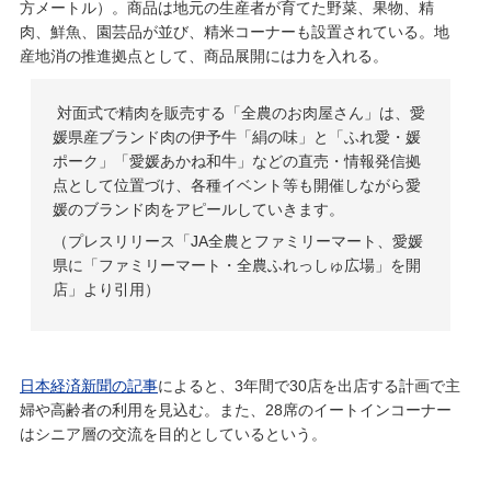
方メートル）。商品は地元の生産者が育てた野菜、果物、精
肉、鮮魚、園芸品が並び、精米コーナーも設置されている。地
産地消の推進拠点として、商品展開には力を入れる。
対面式で精肉を販売する「全農のお肉屋さん」は、愛
媛県産ブランド肉の伊予牛「絹の味」と「ふれ愛・媛
ポーク」「愛媛あかね和牛」などの直売・情報発信拠
点として位置づけ、各種イベント等も開催しながら愛
媛のブランド肉をアピールしていきます。
（プレスリリース「
JA全農とファミリーマート、愛媛
県に「ファミリーマート・全農ふれっしゅ広場」を開
店
」より引用）
日本経済新聞の記事
によると、3年間で30店を出店する計画で主
婦や高齢者の利用を見込む。また、28席のイートインコーナー
はシニア層の交流を目的としているという。