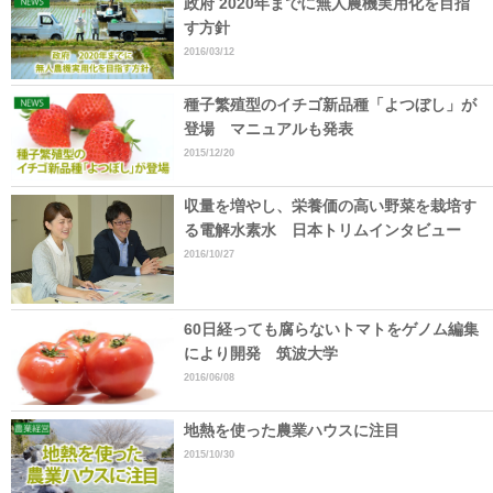
政府 2020年までに無人農機実用化を目指
す方針
2016/03/12
種子繁殖型のイチゴ新品種「よつぼし」が
登場 マニュアルも発表
2015/12/20
収量を増やし、栄養価の高い野菜を栽培す
る電解水素水 日本トリムインタビュー
2016/10/27
60日経っても腐らないトマトをゲノム編集
により開発 筑波大学
2016/06/08
地熱を使った農業ハウスに注目
2015/10/30