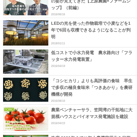
の姿が見えてきた【上原農園×ファームシ
ップ】（前編）
2016/06/16
LEDの光を使った作物栽培で小麦などを1
年で6回も収穫できるようになることが判
明
2018/01/11
低コストで小水力発電 農水路向け「フラ
ッター水力発電装置」
2016/04/19
「コシヒカリ」よりも高評価の食味 早生
で多収の極良食味米「つきあかり」を農研
機構が開発
2016/08/10
農業ベンチャーサラ、笠岡湾の干拓地に大
規模ハウスとバイオマス発電施設を建設
2016/04/15