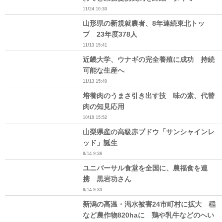
11/24 10:30
山形県の新規就農者、8年連続東北トッ
プ 23年度378人
11/13 15:41
近畿大学、ウナギの完全養殖に成功 持続
可能な生産へ
11/13 15:40
培養肉のうまさ引き出す技 味の素、代替
肉の知見応用
10/19 15:52
山梨県産の高級赤ブドウ「サンシャインレ
ッド」誕生
9/14 9:36
ユニバーサル食堂を全国に、農福食を連
携 黒岩功さん
9/14 9:33
新潟の高温・渇水被害24市町村に拡大 稲
など農作物820haに 鶏や乳牛などのへい