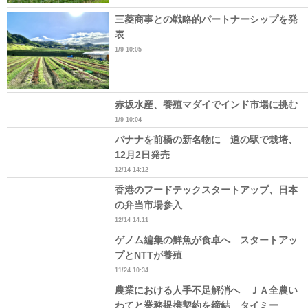
三菱商事との戦略的パートナーシップを発
表
1/9 10:05
赤坂水産、養殖マダイでインド市場に挑む
1/9 10:04
バナナを前橋の新名物に 道の駅で栽培、
12月2日発売
12/14 14:12
香港のフードテックスタートアップ、日本
の弁当市場参入
12/14 14:11
ゲノム編集の鮮魚が食卓へ スタートアッ
プとNTTが養殖
11/24 10:34
農業における人手不足解消へ ＪＡ全農い
わてと業務提携契約を締結 タイミー