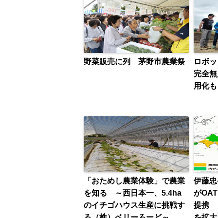
野菜販売に列 茅野市農業祭
ロボ
完全無
用化も
「おためし農業体験」で農業
伊藤忠
を知る ～西日本一、5.4ha
がOA
のイチゴハウス生産に挑戦す
提携 
る（株）ベリーろーど～
を拡大