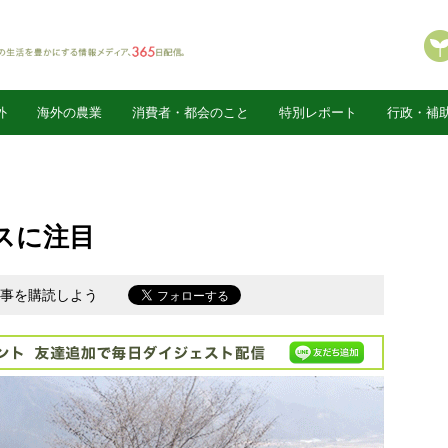
外
海外の農業
消費者・都会のこと
特別レポート
行政・補
スに注目
新記事を購読しよう