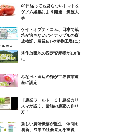
60日経っても腐らないトマトを
ゲノム編集により開発 筑波大
学
ケイ・オプティコム、日本で栽
培が適さないパイナップルの育
成検証。農業IoTや植物工場によ
苗生産も
耕作放棄地の固定資産税が1.8倍
に
みなべ・田辺の梅が世界農業遺
産に認定
【農業ワールド：３】農業カリ
スマが説く、最強の農家の作り
方！
新しい農研機構が誕生 体制を
刷新、成果の社会還元を重視