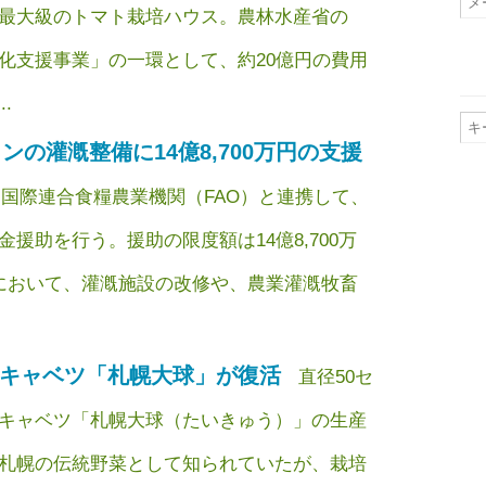
最大級のトマト栽培ハウス。農林水産省の
化支援事業」の一環として、約20億円の費用
.
タンの灌漑整備に14億8,700万円の支援
、国際連合食糧農業機関（FAO）と連携して、
援助を行う。援助の限度額は14億8,700万
において、灌漑施設の改修や、農業灌漑牧畜
大キャベツ「札幌大球」が復活
直径50セ
キャベツ「札幌大球（たいきゅう）」の生産
札幌の伝統野菜として知られていたが、栽培