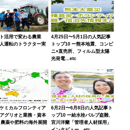
ット活用で変わる農業
4月25日〜5月1日の人気記事
人運転のトラクター実
トップ10 ー熊本地震、コンビ
ニ×直売所、フィルム型太陽
光発電…etc
ケミカルフロンティア
6月2日〜6月8日の人気記事ト
Tアグリオと業務・資本
ップ10 ー給水栓バルブ盗難、
農薬や肥料の海外展開
宮川洋蘭「管理者人材採用」
インタビュー…etc