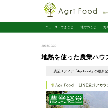
ニュース・できごと
地方のこと
海
農業経営
2015/10/30
地熱を使った農業ハウ
農業メディア「AgriFood」の最