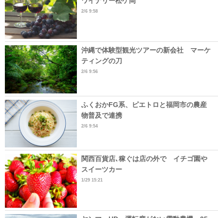
ワイナリー松ケ岡
2/6 9:58
沖縄で体験型観光ツアーの新会社 マーケ
ティングの刀
2/6 9:56
ふくおかFG系、ピエトロと福岡市の農産
物普及で連携
2/6 9:54
関西百貨店､稼ぐは店の外で イチゴ園や
スイーツカー
1/29 15:21