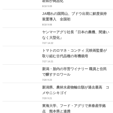
材卸が商品化
8/18 9:09
JA晴れの国岡山、ブドウ出荷に鮮度保持
装置導入 全国初
8/18 9:08
ヤンマーアグリ社長「日本の農機、間違い
なく大型化」
7/27 14:22
トマトのロマネ・コンティ 元映画監督が
取り組む古代品種の有機栽培
7/27 14:21
新潟・胎内の市営ワイナリー 職員と住民
で醸すテロワール
7/20 9:23
新潟県、農林水産物輸出額が過去最高 コ
メやニシキゴイ
7/20 9:21
東海大学、フード・アグリで来春産学拠
点 熊本県と連携