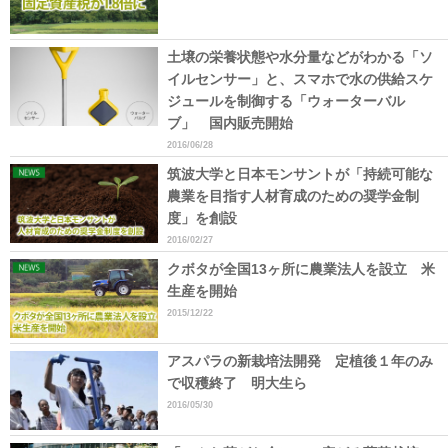
土壌の栄養状態や水分量などがわかる「ソ
イルセンサー」と、スマホで水の供給スケ
ジュールを制御する「ウォーターバル
ブ」 国内販売開始
2016/06/28
筑波大学と日本モンサントが「持続可能な
農業を目指す人材育成のための奨学金制
度」を創設
2016/02/27
クボタが全国13ヶ所に農業法人を設立 米
生産を開始
2015/12/22
アスパラの新栽培法開発 定植後１年のみ
で収穫終了 明大生ら
2016/05/30