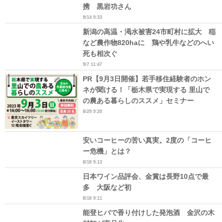
携 黒岩功さん
9/14 9:33
新潟の高温・渇水被害24市町村に拡大 稲
など農作物820haに 鶏や乳牛などのへい
死も相次ぐ
9/7 11:47
PR【9月3日開催】若手移住経験者のホン
ネが聞ける！「栃木県で実現する 里山で
の農ある暮らしのススメ」セミナー
8/29 9:20
安いコーヒーの苦い真実。2度の「コーヒ
ー危機」とは？
8/18 9:13
日本ワイン品評会、金賞は長野10点で最
多 大阪など初
8/18 9:11
能登ヒバで香り付けした発泡酒 金沢の木