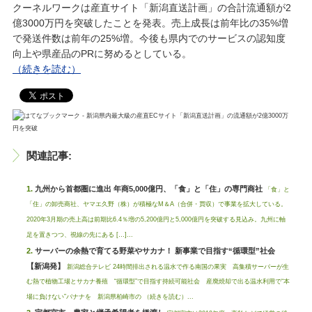
クーネルワークは産直サイト「新潟直送計画」の合計流通額が2
億3000万円を突破したことを発表。売上成長は前年比の35%増
で発送件数は前年の25%増。今後も県内でのサービスの認知度
向上や県産品のPRに努めるとしている。
（続きを読む）
関連記事:
九州から首都圏に進出 年商5,000億円、「食」と「住」の専門商社
「食」と
「住」の卸売商社、ヤマエ久野（株）が積極なM＆A（合併・買収）で事業を拡大している。
2020年3月期の売上高は前期比6.4％増の5,200億円と5,000億円を突破する見込み。九州に軸
足を置きつつ、視線の先にある […]...
サーバーの余熱で育てる野菜やサカナ！ 新事業で目指す“循環型”社会
【新潟発】
新潟総合テレビ 24時間排出される温水で作る南国の果実 高集積サーバーが生
む熱で植物工場とサカナ養殖 “循環型”で目指す持続可能社会 産廃焼却で出る温水利用で“本
場に負けない”バナナを 新潟県柏崎市の （続きを読む）...