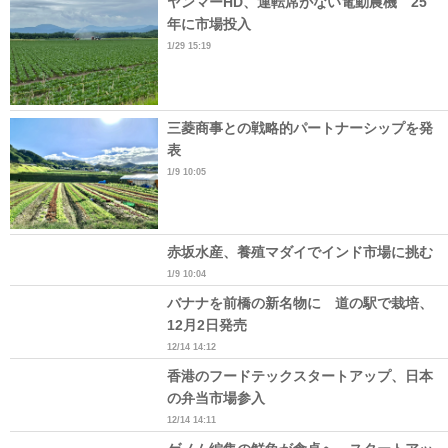
ヤンマーHD、運転席がない電動農機 25
年に市場投入
1/29 15:19
三菱商事との戦略的パートナーシップを発
表
1/9 10:05
赤坂水産、養殖マダイでインド市場に挑む
1/9 10:04
バナナを前橋の新名物に 道の駅で栽培、
12月2日発売
12/14 14:12
香港のフードテックスタートアップ、日本
の弁当市場参入
12/14 14:11