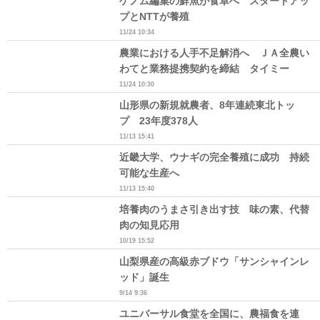
ゲノム編集の鮮魚が食卓へ スタートアッ
プとNTTが養殖
11/24 10:34
農業における人手不足解消へ ＪＡ全農い
わてと業務提携契約を締結 タイミー
11/24 10:30
山形県の新規就農者、8年連続東北トッ
プ 23年度378人
11/13 15:41
近畿大学、ウナギの完全養殖に成功 持続
可能な生産へ
11/13 15:40
培養肉のうまさ引き出す技 味の素、代替
肉の知見応用
10/19 15:52
山梨県産の高級赤ブドウ「サンシャインレ
ッド」誕生
9/14 9:36
ユニバーサル食堂を全国に、農福食を連