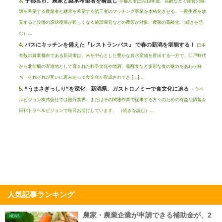
宇都宮市、農家と継承希望者を橋渡し
宇都宮市は2019年度、高齢などで経営の移
譲を希望する農業者と継承を希望する第三者のマッチング事業を本格化させる。一度生産を放
棄すると設備の原状復帰が難しくなる施設園芸などの農家が対象。農家の高齢化 （続きを読
む）...
バスにキッチンを備えた『レストランバス』 で春の新潟を堪能する！
日本
有数の農業都市である新潟市は、米を中心とした豊かな農水産物を産出する一方で、江戸時代
から北前船の寄港地として育まれた料亭文化や地酒、発酵食など多彩な食の魅力をあわせ持
ち、それぞれが互いに恵みあって食文化が形成されてき […]...
“うまさぎっしり”を深化 新潟県、ガストロノミーで食文化に迫る
トラベ
ルビジョン株式会社では旅行業界、またはその関連作業で従事する方々のための有益な情報を
日刊トラベルビジョンで毎日お届けしています。 （続きを読む）...
人気記事ランキング
農家・農業企業が申請できる補助金が、2