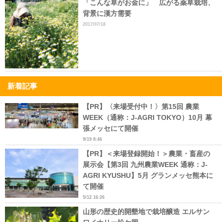
「こんな草がお金に」 広がる薬草栽培、
背景に漢方需要
2017/07/18
新着記事
【PR】〈来場受付中！〉第15回 農業
WEEK（通称：J-AGRI TOKYO）10月 幕
張メッセにて開催
9/19 8:46
【PR】＜来場登録開始！＞農業・畜産の
展示会【第3回 九州農業WEEK 通称：J-
AGRI KYUSHU】5月 グランメッセ熊本に
て開催
5/12 16:26
山形の歴史的開墾地で栽培醸造 エルサン