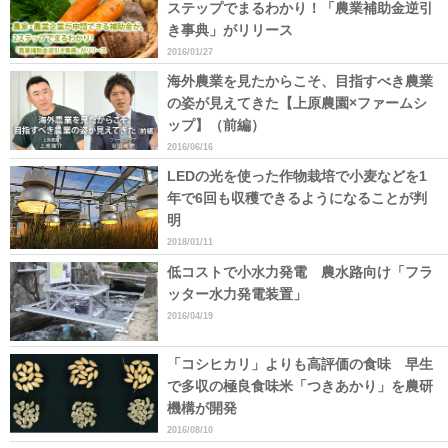
ステップでまるわかり！「農業補助金逆引
き事典」がリリース
2016/01/27
海外農業を見たからこそ、目指すべき農業
の姿が見えてきた【上原農園×ファームシ
ップ】（前編）
2016/06/16
LEDの光を使った作物栽培で小麦などを1
年で6回も収穫できるようになることが判
明
2018/01/11
低コストで小水力発電 農水路向け「フラ
ッター水力発電装置」
2016/04/19
「コシヒカリ」よりも高評価の食味 早生
で多収の極良食味米「つきあかり」を農研
機構が開発
2016/08/10