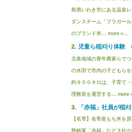
島県いわき市にある温泉レ
ダンスチーム「フラガール
のブランド米… more »...
児童ら稲刈り体験 
北条地域の青年農家らでつ
の水田で市内の子どもらを
約９００キロは、子育て・
理教室を運営する… more ».
「赤福」社員が稲刈
【名寄】名寄産もち米を原
勢銘菓「赤福」など３社の