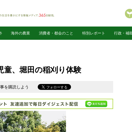
外
海外の農業
消費者・都会のこと
特別レポート
行政・補
児童、堀田の稲刈り体験
新記事を購読しよう