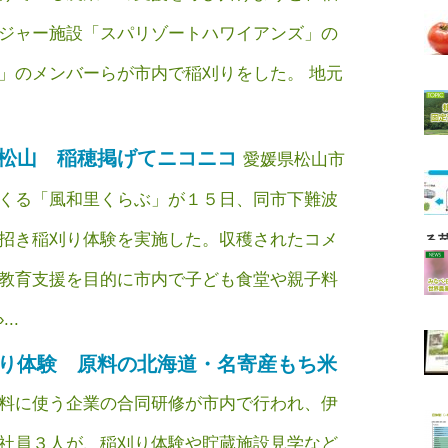
ジャー施設「スパリゾートハワイアンズ」の
」のメンバーらが市内で稲刈りをした。 地元
松山 稲穂掲げてニコニコ
愛媛県松山市
くる「風和里くらぶ」が１５日、同市下難波
招き稲刈り体験を実施した。収穫されたコメ
る
教育支援を目的に市内で子ども食堂や親子料
..
り体験 原料の北海道・名寄産もち米
料に使う企業の合同研修が市内で行われ、伊
社員３人が、稲刈り体験や貯蔵施設見学など