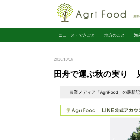
ニュース・できごと
地方のこと
海
農業経営
2016/10/16
田舟で運ぶ秋の実り 
農業メディア「AgriFood」の最