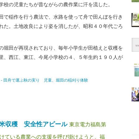
学校の児童たちが昔ながらの農作業に汗を流した。
田で稲作を行う農法で、水路を使って舟で田んぼを行き
れた。土地改良により姿を消したが、昭和４０年代ごろ
の堀田が再現されており、毎年小学生が田植えと収穫を
里、西江、東江、今尾小学校の４、５年生約１９０人が
米収穫 安全性アピール
東京電力福島第
けている農業への支援を呼び掛けようと、福