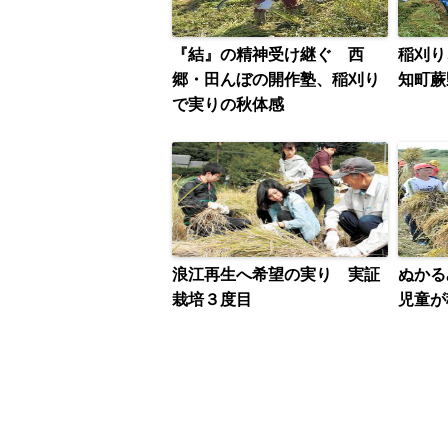
『結』の精神受け継ぐ 西
稲刈り
郷・田んぼの開作塾、稲刈り
知町蕨
で実りの秋体感
浪江再生へ希望の実り 実証
ぬかる
栽培３度目
児童が