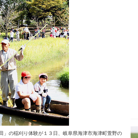
田」の稲刈り体験が１３日、岐阜県海津市海津町萱野の