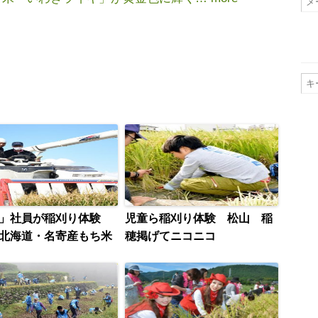
福」社員が稲刈り体験
児童ら稲刈り体験 松山 稲
北海道・名寄産もち米
穂掲げてニコニコ