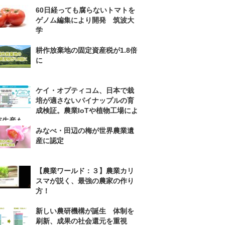
60日経っても腐らないトマトを
ゲノム編集により開発 筑波大
学
耕作放棄地の固定資産税が1.8倍
に
ケイ・オプティコム、日本で栽
培が適さないパイナップルの育
成検証。農業IoTや植物工場によ
苗生産も
みなべ・田辺の梅が世界農業遺
産に認定
【農業ワールド：３】農業カリ
スマが説く、最強の農家の作り
方！
新しい農研機構が誕生 体制を
刷新、成果の社会還元を重視