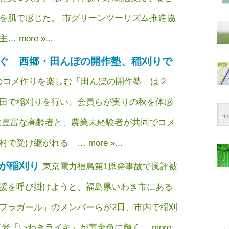
を肌で感じた。 市グリーンツーリズム推進協
more »...
ぐ 西郷・田んぼの開作塾、稲刈りで
のコメ作りを楽しむ「田んぼの開作塾」は２
田で稲刈りを行い、会員らが実りの秋を体感
験豊富な高齢者と、農業未経験者が共同でコメ
受け継がれる「… more »...
らが稲刈り
東京電力福島第1原発事故で風評被
援を呼び掛けようと、福島県いわき市にある
フラガール」のメンバーらが2日、市内で稲刈
米「いわきライキ」が黄金色に輝く… more