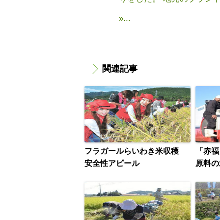
»...
関連記事
フラガールらいわき米収穫
「赤
安全性アピール
原料の