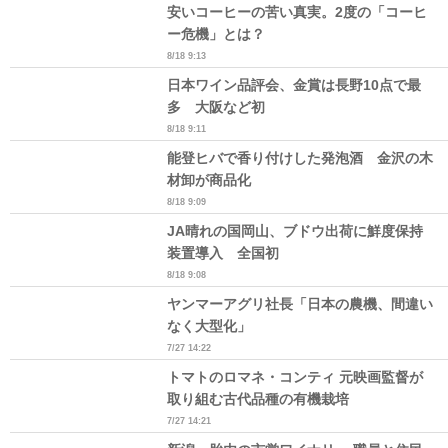
安いコーヒーの苦い真実。2度の「コーヒ
ー危機」とは？
8/18 9:13
日本ワイン品評会、金賞は長野10点で最
多 大阪など初
8/18 9:11
能登ヒバで香り付けした発泡酒 金沢の木
材卸が商品化
8/18 9:09
JA晴れの国岡山、ブドウ出荷に鮮度保持
装置導入 全国初
8/18 9:08
ヤンマーアグリ社長「日本の農機、間違い
なく大型化」
7/27 14:22
トマトのロマネ・コンティ 元映画監督が
取り組む古代品種の有機栽培
7/27 14:21