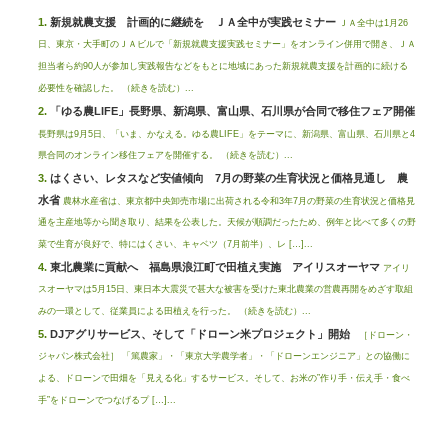
新規就農支援 計画的に継続を ＪＡ全中が実践セミナー
ＪＡ全中は1月26
日、東京・大手町のＪＡビルで「新規就農支援実践セミナー」をオンライン併用で開き、ＪＡ
担当者ら約90人が参加し実践報告などをもとに地域にあった新規就農支援を計画的に続ける
必要性を確認した。 （続きを読む）...
「ゆる農LIFE」長野県、新潟県、富山県、石川県が合同で移住フェア開催
長野県は9月5日、「いま、かなえる。ゆる農LIFE」をテーマに、新潟県、富山県、石川県と4
県合同のオンライン移住フェアを開催する。 （続きを読む）...
はくさい、レタスなど安値傾向 7月の野菜の生育状況と価格見通し 農
水省
農林水産省は、東京都中央卸売市場に出荷される令和3年7月の野菜の生育状況と価格見
通を主産地等から聞き取り、結果を公表した。天候が順調だったため、例年と比べて多くの野
菜で生育が良好で、特にはくさい、キャベツ（7月前半）、レ […]...
東北農業に貢献へ 福島県浪江町で田植え実施 アイリスオーヤマ
アイリ
スオーヤマは5月15日、東日本大震災で甚大な被害を受けた東北農業の営農再開をめざす取組
みの一環として、従業員による田植えを行った。 （続きを読む）...
DJアグリサービス、そして「ドローン米プロジェクト」開始
［ドローン・
ジャパン株式会社］ 「篤農家」・「東京大学農学者」・「ドローンエンジニア」との協働に
よる、ドローンで田畑を「見える化」するサービス。そして、お米の”作り手・伝え手・食べ
手”をドローンでつなげるプ […]...