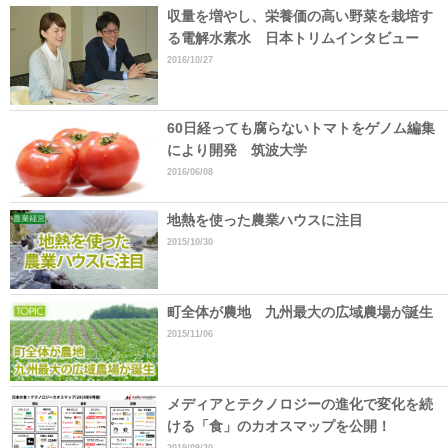
収量を増やし、栄養価の高い野菜を栽培す
る電解水素水 日本トリムインタビュー
2016/10/27
60日経っても腐らないトマトをゲノム編集
により開発 筑波大学
2016/06/08
地熱を使った農業ハウスに注目
2015/10/30
町全体が農地 九州最大の広域農場が誕生
2015/11/06
メディアとテクノロジーの進化で変化を続
ける「食」のカオスマップを公開！
2019/09/20