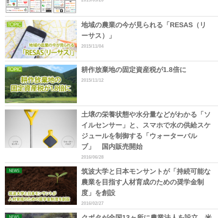
地域の農業の今が見られる「RESAS（リ
ーサス）」
2015/11/04
耕作放棄地の固定資産税が1.8倍に
2015/11/12
土壌の栄養状態や水分量などがわかる「ソ
イルセンサー」と、スマホで水の供給スケ
ジュールを制御する「ウォーターバル
ブ」 国内販売開始
2016/06/28
筑波大学と日本モンサントが「持続可能な
農業を目指す人材育成のための奨学金制
度」を創設
2016/02/27
クボタが全国13ヶ所に農業法人を設立 米