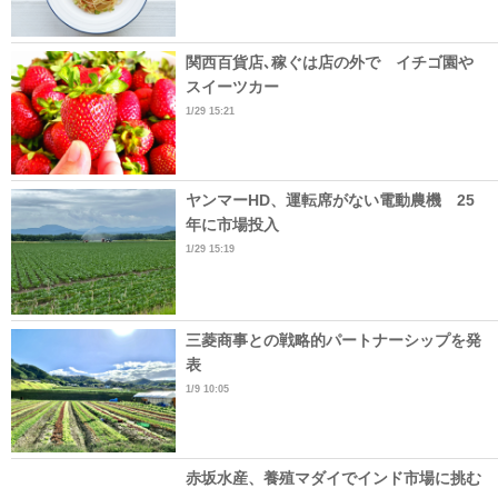
関西百貨店､稼ぐは店の外で イチゴ園や
スイーツカー
1/29 15:21
ヤンマーHD、運転席がない電動農機 25
年に市場投入
1/29 15:19
三菱商事との戦略的パートナーシップを発
表
1/9 10:05
赤坂水産、養殖マダイでインド市場に挑む