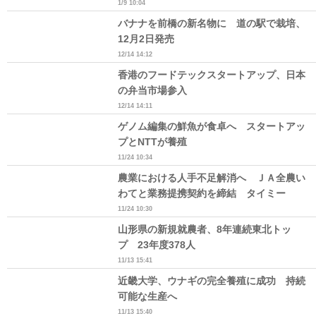
1/9 10:04
バナナを前橋の新名物に 道の駅で栽培、
12月2日発売
12/14 14:12
香港のフードテックスタートアップ、日本
の弁当市場参入
12/14 14:11
ゲノム編集の鮮魚が食卓へ スタートアッ
プとNTTが養殖
11/24 10:34
農業における人手不足解消へ ＪＡ全農い
わてと業務提携契約を締結 タイミー
11/24 10:30
山形県の新規就農者、8年連続東北トッ
プ 23年度378人
11/13 15:41
近畿大学、ウナギの完全養殖に成功 持続
可能な生産へ
11/13 15:40