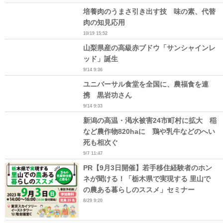
培養肉のうまさ引き出す技 味の素、代替
肉の知見応用
10/19 15:52
山梨県産の高級赤ブドウ「サンシャインレ
ッド」誕生
9/14 9:36
ユニバーサル食堂を全国に、農福食を連
携 黒岩功さん
9/14 9:33
新潟の高温・渇水被害24市町村に拡大 稲
など農作物820haに 鶏や乳牛などのへい
死も相次ぐ
9/7 11:47
PR【9月3日開催】若手移住経験者のホン
ネが聞ける！「栃木県で実現する 里山で
の農ある暮らしのススメ」セミナー
8/29 9:20