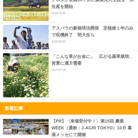
生産を開始
2015/12/22
アスパラの新栽培法開発 定植後１年のみ
で収穫終了 明大生ら
2016/05/30
「こんな草がお金に」 広がる薬草栽培、
背景に漢方需要
2017/07/18
新着記事
【PR】〈来場受付中！〉第15回 農業
WEEK（通称：J-AGRI TOKYO）10月 幕
張メッセにて開催