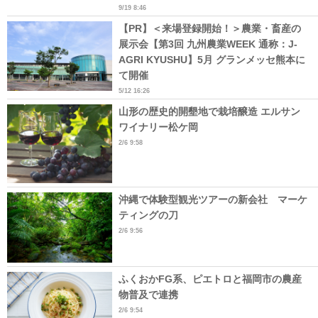
9/19 8:46
【PR】＜来場登録開始！＞農業・畜産の
展示会【第3回 九州農業WEEK 通称：J-
AGRI KYUSHU】5月 グランメッセ熊本に
て開催
5/12 16:26
山形の歴史的開墾地で栽培醸造 エルサン
ワイナリー松ケ岡
2/6 9:58
沖縄で体験型観光ツアーの新会社 マーケ
ティングの刀
2/6 9:56
ふくおかFG系、ピエトロと福岡市の農産
物普及で連携
2/6 9:54