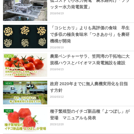
低コストで小水力発電 農水路向け「フラ
ッター水力発電装置」
2016/04/19
「コシヒカリ」よりも高評価の食味 早生
で多収の極良食味米「つきあかり」を農研
機構が開発
2016/08/10
農業ベンチャーサラ、笠岡湾の干拓地に大
規模ハウスとバイオマス発電施設を建設
2016/04/15
政府 2020年までに無人農機実用化を目指
す方針
2016/03/12
種子繁殖型のイチゴ新品種「よつぼし」が
登場 マニュアルも発表
2015/12/20