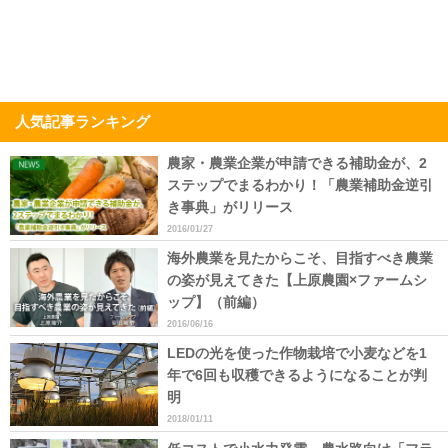
人気記事ランキング
農家・農業企業が申請できる補助金が、2
ステップでまるわかり！「農業補助金逆引
き事典」がリリース
2016/01/27
海外農業を見たからこそ、目指すべき農業
の姿が見えてきた【上原農園×ファームシ
ップ】（前編）
2016/06/16
LEDの光を使った作物栽培で小麦などを1
年で6回も収穫できるようになることが判
明
2018/01/11