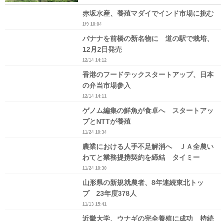
赤坂水産、養殖マダイでインド市場に挑む
1/9 10:04
バナナを前橋の新名物に 道の駅で栽培、
12月2日発売
12/14 14:12
香港のフードテックスタートアップ、日本
の弁当市場参入
12/14 14:11
ゲノム編集の鮮魚が食卓へ スタートアッ
プとNTTが養殖
11/24 10:34
農業における人手不足解消へ ＪＡ全農い
わてと業務提携契約を締結 タイミー
11/24 10:30
山形県の新規就農者、8年連続東北トッ
プ 23年度378人
11/13 15:41
近畿大学、ウナギの完全養殖に成功 持続