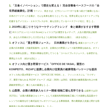
「主食イノベーション」で歴史を変える！ 完全栄養食ベースフードの「全
世界総健康化」計画
ラーメン、焼きそば、ピザにハンバーガーを食べ続けて健康になる─
日本のフードテック企業が、そんな未来を創ろうとしている。世界を変えるスタートアップを
応援するアメリカン・エキスプレスが今、最も注目しているベースフード社だ。世 […]...
2019年に起こりそうなマーケティングトレンド 食と健康がますます密接
に
AIスコアカンパニーのJ.Score(ジェイスコア)が運営するメディア。人生の選択肢は無限
大。あなたの目線が少しだけ広がるような最先端の情報をお届け。 （続きを読む）...
オフィスに「置き野菜ジュース」 日本農業が９月から
農業スタートアップ
企業の日本農業（大阪府箕面市）は９月、企業向けの野菜ジュース販売事業を始める。オフィ
スに冷凍庫を設置し、野菜や果物を圧搾してつくる「コールドプレスジュース」を保管する。
費用は３カ月 （続きを読む）...
オフィス向け置き野菜サービス「OFFICE DE YASAI」運営の
KOMPEITO、RIZAPと提携し企業向け従業員の健康増進パッケージを提供
オフィス向け置き野菜サービス「OFFICE DE YASAI」と、 フィットネスジム「ライザッ
プ」運営で知られる RIZAP グループ（札証：2928）は29日、従業員の健康意識の向上や体
調維持管理など、働くための最適な […]...
山梨県、企業の農業参入セミナー開催 植物工場も見学できる
山梨県では10
月27日に「企業の農業参入セミナー」として太陽光利用型植物工場にて大規模な高品質ホウ
レンソウの栽培を行う株式会社フレボファームによる事例発表、県の農業参入支援に関する情
報提供と2か所の現地視察を実施する。 […]...