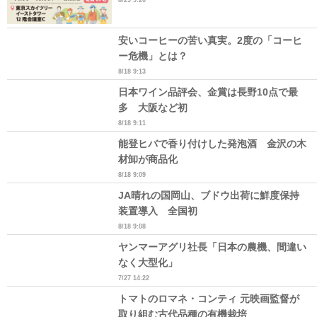
安いコーヒーの苦い真実。2度の「コーヒ
ー危機」とは？
8/18 9:13
日本ワイン品評会、金賞は長野10点で最
多 大阪など初
8/18 9:11
能登ヒバで香り付けした発泡酒 金沢の木
材卸が商品化
8/18 9:09
JA晴れの国岡山、ブドウ出荷に鮮度保持
装置導入 全国初
8/18 9:08
ヤンマーアグリ社長「日本の農機、間違い
なく大型化」
7/27 14:22
トマトのロマネ・コンティ 元映画監督が
取り組む古代品種の有機栽培