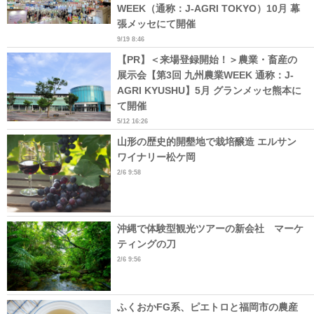
WEEK（通称：J-AGRI TOKYO）10月 幕
張メッセにて開催
9/19 8:46
【PR】＜来場登録開始！＞農業・畜産の
展示会【第3回 九州農業WEEK 通称：J-
AGRI KYUSHU】5月 グランメッセ熊本に
て開催
5/12 16:26
山形の歴史的開墾地で栽培醸造 エルサン
ワイナリー松ケ岡
2/6 9:58
沖縄で体験型観光ツアーの新会社 マーケ
ティングの刀
2/6 9:56
ふくおかFG系、ピエトロと福岡市の農産