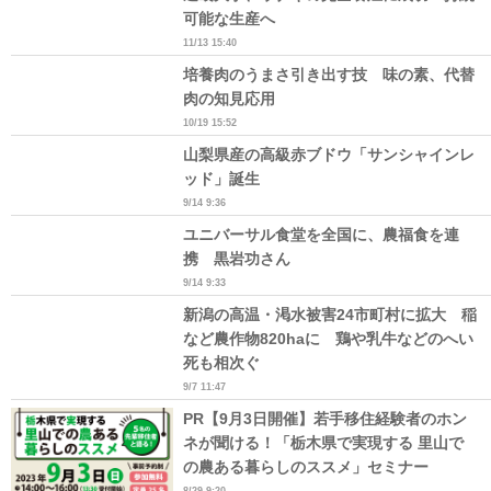
可能な生産へ
11/13 15:40
培養肉のうまさ引き出す技 味の素、代替
肉の知見応用
10/19 15:52
山梨県産の高級赤ブドウ「サンシャインレ
ッド」誕生
9/14 9:36
ユニバーサル食堂を全国に、農福食を連
携 黒岩功さん
9/14 9:33
新潟の高温・渇水被害24市町村に拡大 稲
など農作物820haに 鶏や乳牛などのへい
死も相次ぐ
9/7 11:47
PR【9月3日開催】若手移住経験者のホン
ネが聞ける！「栃木県で実現する 里山で
の農ある暮らしのススメ」セミナー
8/29 9:20