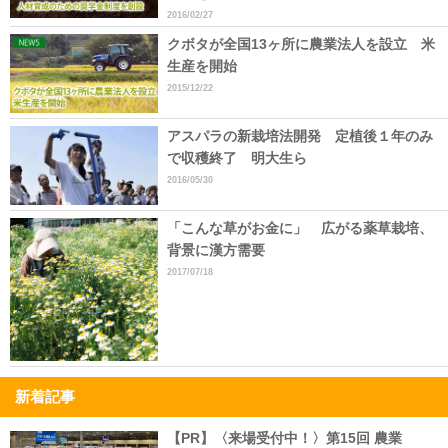
2016/02/27
クボタが全国13ヶ所に農業法人を設立 米
生産を開始
2015/12/22
アスパラの新栽培法開発 定植後１年のみ
で収穫終了 明大生ら
2016/05/30
「こんな草がお金に」 広がる薬草栽培、
背景に漢方需要
2017/07/18
新着記事
【PR】〈来場受付中！〉第15回 農業