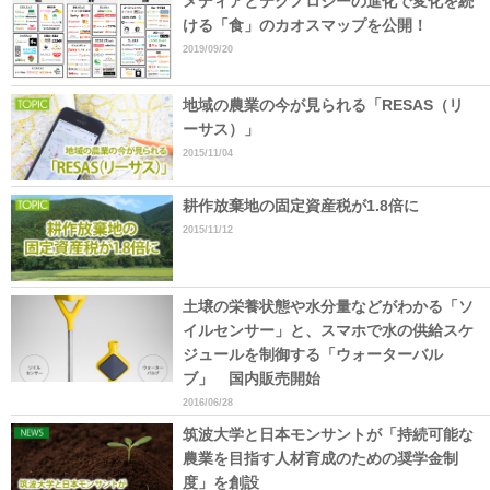
メディアとテクノロジーの進化で変化を続
ける「食」のカオスマップを公開！
2019/09/20
地域の農業の今が見られる「RESAS（リ
ーサス）」
2015/11/04
耕作放棄地の固定資産税が1.8倍に
2015/11/12
土壌の栄養状態や水分量などがわかる「ソ
イルセンサー」と、スマホで水の供給スケ
ジュールを制御する「ウォーターバル
ブ」 国内販売開始
2016/06/28
筑波大学と日本モンサントが「持続可能な
農業を目指す人材育成のための奨学金制
度」を創設