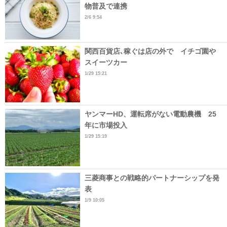
物普及で連携
2/6 9:54
関西百貨店､稼ぐは店の外で イチゴ園や
スイーツカー
1/29 15:21
ヤンマーHD、運転席がない電動農機 25
年に市場投入
1/29 15:19
三菱商事との戦略的パートナーシップを発
表
1/9 10:05