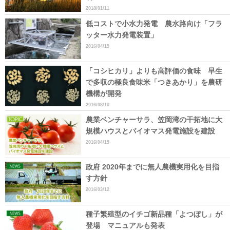
2018/01/11
低コストで小水力発電 農水路向け「フラ
ッター水力発電装置」
2016/04/19
「コシヒカリ」よりも高評価の食味 早生
で多収の極良食味米「つきあかり」を農研
機構が開発
2016/08/10
農業ベンチャーサラ、笠岡湾の干拓地に大
規模ハウスとバイオマス発電施設を建設
2016/04/15
政府 2020年までに無人農機実用化を目指
す方針
2016/03/12
種子繁殖型のイチゴ新品種「よつぼし」が
登場 マニュアルも発表